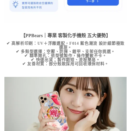
【PPBears｜專業
客製化手機殼
五大優勢】
✔
高解析印刷
：UV＋浮雕選配，
F014 藍色潮流
設計細節極致
還原。
✔
多殼型選擇
：空壓、防摔、鎧甲、支架任你挑選。
✔
精準開孔
：依型號製作，操作靈敏不卡。
✔
快速出貨
：製作期短、流程簡易。
✔
友善材質
：部分殼款採用可回收環保材料。