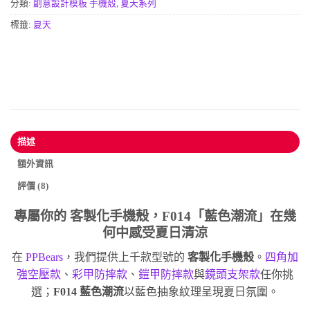
分類:
創意設計模板 手機殼
,
夏天系列
標籤:
夏天
描述
額外資訊
評價 (8)
專屬你的
客製化手機殼
，F014「藍色潮流」在幾
何中感受夏日清涼
在
PPBears
，我們提供上千款型號的
客製化手機殼
。
四角加
強空壓款
、
彩甲防摔款
、
鎧甲防摔款
與
鏡頭支架款
任你挑
選；
F014 藍色潮流
以藍色抽象紋理呈現夏日氛圍。