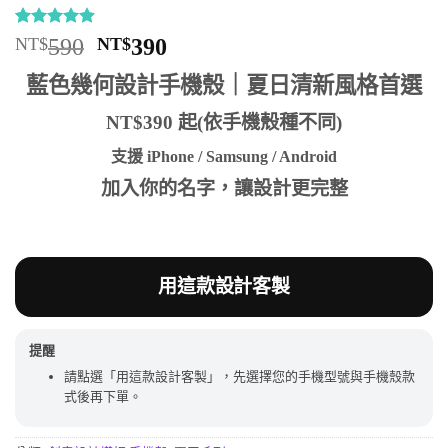
評分
8
4.88
原
目
NT$
590
NT$
390
/ 5，已有
始
前
位顧客進
藍色幾何設計手機殼｜夏日清新風格首選
行評分
價
價
格：
格：
NT$390 起(依手機殼種不同)
NT$590。
NT$390。
支援 iPhone / Samsung / Android
加入你的名字，讓設計更完整
用這款設計客製
提醒
請點選「用這款設計客製」，先選擇您的手機型號與手機殼款
式後再下單。