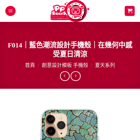
Skip
to
content
F014｜藍色潮流設計手機殼｜在幾何中感
受夏日清涼
首頁
/
創意設計模板 手機殼
/
夏天系列