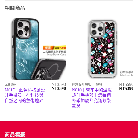
相關商品
NT$
590
NT$
590
元素系列
創意設計模板 手機殼
原
目
原
目
NT$
390
NT$
390
M017｜藍色科技風設
N010｜雪花中的溫暖
始
前
始
前
計手機殼｜在科技與
設計手機殼｜讓每個
價
價
價
價
格：
格：
格：
格
自然之間的藝術邊界
冬季節慶都充滿歡樂
NT$590。
NT$390。
NT$590。
N
氣息
商品標籤