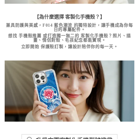
【為什麼選擇
客製化手機殼
？】
兼具防護與美感，
F014 藍色潮流
的獨特設計，讓手機成為你每
日的專屬配件。
想找
手機殼推薦
或打造獨一無二的
客製化手機殼
？照片、插
畫、情侶對殼、毛孩紀念都能實現。
立即開始
保護殼訂製
，讓設計陪伴你的每一天。