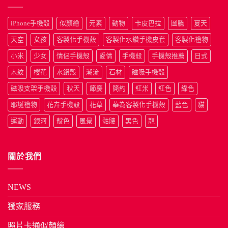
iPhone手機殼
似顏繪
元素
動物
卡皮巴拉
圖騰
夏天
天空
女孩
客製化手機殼
客製化水鑽手機皮套
客製化禮物
小米
少女
情侶手機殼
愛情
手機殼
手機殼推薦
日式
木紋
櫻花
水鑽殼
潮流
石材
磁吸手機殼
磁吸支架手機殼
秋天
節慶
簡約
紅米
紅色
綠色
耶誕禮物
花卉手機殼
花草
華為客製化手機殼
藍色
貓
運動
銀河
靛色
風景
骷髏
黑色
龍
關於我們
NEWS
獨家服務
照片卡通似顏繪