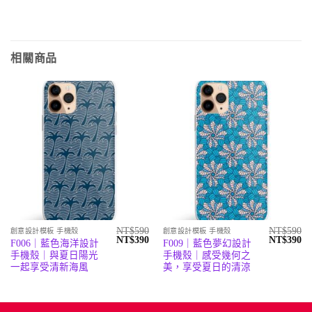
相關商品
NT$
590
NT$
590
創意設計模板 手機殼
創意設計模板 手機殼
原
目
原
目
NT$
390
NT$
390
F006｜藍色海洋設計
F009｜藍色夢幻設計
始
前
始
前
手機殼｜與夏日陽光
手機殼｜感受幾何之
價
價
價
價
格：
格：
格：
格
一起享受清新海風
美，享受夏日的清涼
NT$590。
NT$390。
NT$590。
N