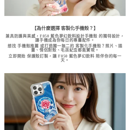
【為什麼選擇
客製化手機殼
？】
兼具防護與美感，
F050 藍色夢幻飲料設計手機殼
的獨特設計，
讓手機成為你每日的專屬配件。
想找
手機殼推薦
或打造獨一無二的
客製化手機殼
？照片、插
畫、情侶對殼、毛孩紀念都能實現。
立即開始
保護殼訂製
，讓 F050 藍色夢幻飲料 陪伴你的每一
天。