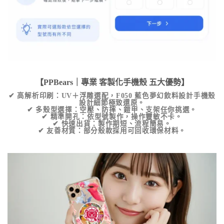
【PPBears｜專業
客製化手機殼
五大優勢】
✔
高解析印刷
：UV＋浮雕選配，
F050 藍色夢幻飲料設計手機殼
設計細節極致還原。
✔
多殼型選擇
：空壓、防摔、鎧甲、支架任你挑選。
✔
精準開孔
：依型號製作，操作靈敏不卡。
✔
快速出貨
：製作期短、流程簡易。
✔
友善材質
：部分殼款採用可回收環保材料。