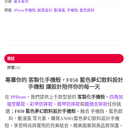
分類:
夏天系列
標籤:
iPhone手機殼
,
創意設計
,
動漫風
,
手機殼
,
藍色飲料
描述
評價 (1)
專屬你的
客製化手機殼
，F050 藍色夢幻飲料設計
手機殼 讓設計陪伴你的每一天
在
PPBears
，我們提供上千款型號的
客製化手機殼
。
四角加
強空壓款
、
彩甲防摔款
、
鎧甲防摔款
與
鏡頭支架款
任你挑
選；
F050 藍色夢幻飲料設計手機殼
，融合 手機殼、藍色飲
料、動漫風 等元素，購買AN001藍色夢幻飲料設計手機
殼，享受時尚與實用的完美結合。精美圖案與高品質保護，