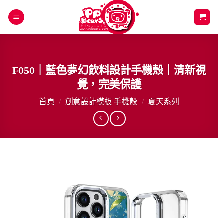
Skip
to
content
F050｜藍色夢幻飲料設計手機殼｜清新視
覺，完美保護
首頁
/
創意設計模板 手機殼
/
夏天系列