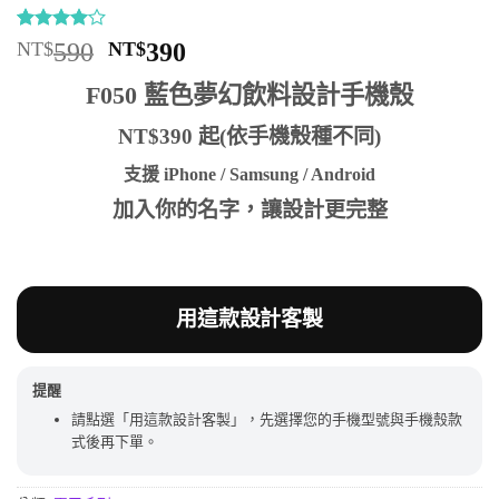
評分
1
4
/
原
目
NT$
590
NT$
390
5，已有
始
前
位顧客進
F050 藍色夢幻飲料設計手機殼
行評分
價
價
格：
格：
NT$390 起(依手機殼種不同)
NT$590。
NT$390。
支援 iPhone / Samsung / Android
加入你的名字，讓設計更完整
用這款設計客製
提醒
請點選「用這款設計客製」，先選擇您的手機型號與手機殼款
式後再下單。