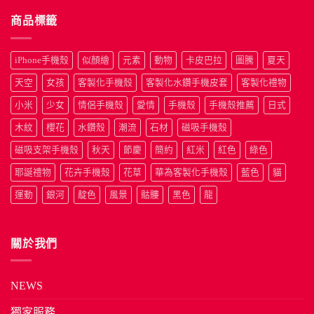
商品標籤
iPhone手機殼
似顏繪
元素
動物
卡皮巴拉
圖騰
夏天
天空
女孩
客製化手機殼
客製化水鑽手機皮套
客製化禮物
小米
少女
情侶手機殼
愛情
手機殼
手機殼推薦
日式
木紋
櫻花
水鑽殼
潮流
石材
磁吸手機殼
磁吸支架手機殼
秋天
節慶
簡約
紅米
紅色
綠色
耶誕禮物
花卉手機殼
花草
華為客製化手機殼
藍色
貓
運動
銀河
靛色
風景
骷髏
黑色
龍
關於我們
NEWS
獨家服務