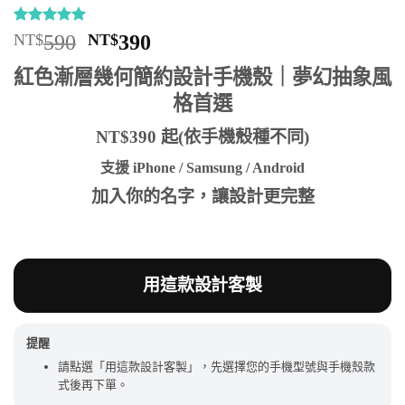
評分
6
5
/
原
目
NT$
590
NT$
390
5，已有
位
始
前
顧客進行評
紅色漸層幾何簡約設計手機殼｜夢幻抽象風
分
價
價
格首選
格：
格：
NT$590。
NT$390。
NT$390 起(依手機殼種不同)
支援 iPhone / Samsung / Android
加入你的名字，讓設計更完整
用這款設計客製
提醒
請點選「用這款設計客製」，先選擇您的手機型號與手機殼款
式後再下單。