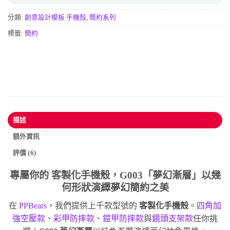
分類:
創意設計模板 手機殼
,
簡約系列
標籤:
簡約
描述
額外資訊
評價 (6)
專屬你的
客製化手機殼
，G003「夢幻漸層」以幾
何形狀演繹夢幻簡約之美
在
PPBears
，我們提供上千款型號的
客製化手機殼
。
四角加
強空壓款
、
彩甲防摔款
、
鎧甲防摔款
與
鏡頭支架款
任你挑