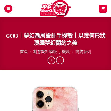
Skip
to
content
G003｜夢幻漸層設計手機殼｜以幾何形狀
演繹夢幻簡約之美
首頁
/
創意設計模板 手機殼
/
簡約系列