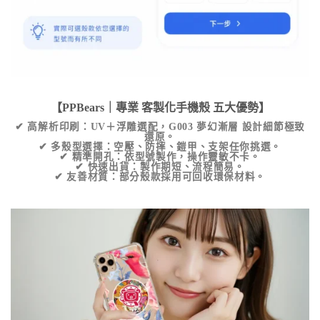
【PPBears｜專業
客製化手機殼
五大優勢】
✔
高解析印刷
：UV＋浮雕選配，
G003 夢幻漸層
設計細節極致
還原。
✔
多殼型選擇
：空壓、防摔、鎧甲、支架任你挑選。
✔
精準開孔
：依型號製作，操作靈敏不卡。
✔
快速出貨
：製作期短、流程簡易。
✔
友善材質
：部分殼款採用可回收環保材料。