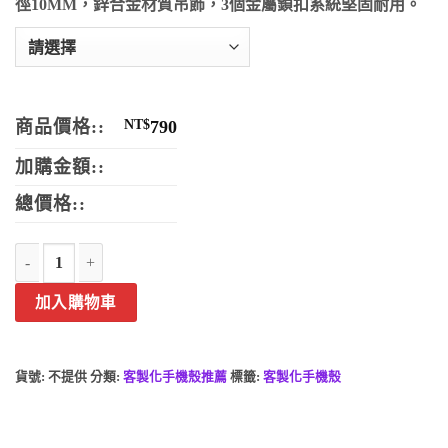
徑10MM，鋅合金材質吊飾，3個金屬鎖扣系統堅固耐用。
商品價格::
NT$
790
加購金額::
總價格::
三星 Galaxy Z Flip 折疊機防摔鎧甲手機殼 客製化手機殼 數量
加入購物車
貨號:
不提供
分類:
客製化手機殼推薦
標籤:
客製化手機殼