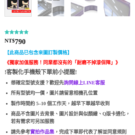
評分
12
4.83
NT$
790
/ 5，已有
位顧客進
【此商品已包含來圖訂製價格】
行評分
《獨家加值服務！同業都沒有的「耐磨不掉漆保障」》
!客製化手機殼下單前小提醒!
想確定型號支援？歡迎先
詢問線上LINE客服
所有型號均一價，圖片請留意相機孔位置
製作時間約 5–10 個工作天，越早下單越早收到
商品不含圖片去背景、圖片設計與似顏繪、Q版卡通化，
若有需求可另加服務
請先參考
實拍作品集
，完成下單即代表了解並同意規則