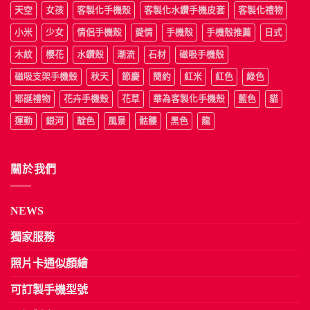
天空
女孩
客製化手機殼
客製化水鑽手機皮套
客製化禮物
小米
少女
情侶手機殼
愛情
手機殼
手機殼推薦
日式
木紋
櫻花
水鑽殼
潮流
石材
磁吸手機殼
磁吸支架手機殼
秋天
節慶
簡約
紅米
紅色
綠色
耶誕禮物
花卉手機殼
花草
華為客製化手機殼
藍色
貓
運動
銀河
靛色
風景
骷髏
黑色
龍
關於我們
NEWS
獨家服務
照片卡通似顏繪
可訂製手機型號