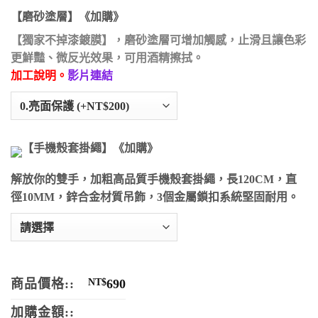
【磨砂塗層】《加購》
【獨家不掉漆鍍膜】，磨砂塗層可增加觸感，止滑且讓色彩
更鮮豔、微反光效果，可用酒精擦拭。
加工說明。
影片連結
【手機殼套掛繩】《加購》
解放你的雙手，加粗高品質手機殼套掛繩，長120CM，直
徑10MM，鋅合金材質吊飾，3個金屬鎖扣系統堅固耐用。
商品價格::
NT$
690
加購金額::