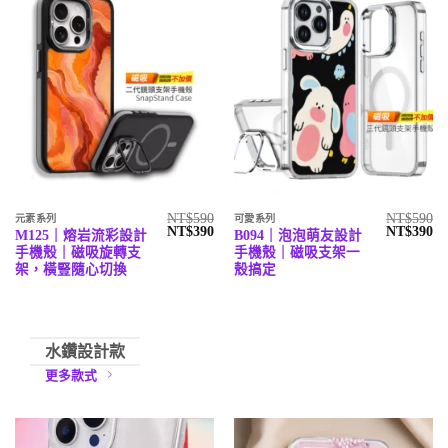
NT$
590
NT$
590
元素系列
可愛系列
原
目
原
目
NT$
390
NT$
390
M125｜熔岩流彩設計
B094｜泡泡萌友設計
始
前
始
前
手機殼｜磁吸旋轉支
手機殼｜磁吸支架一
價
價
價
價
格：
格：
格：
格
架，橫豎隨心切換
殼搞定
NT$590。
NT$390。
NT$590。
N
水鑽設計款
更多款式