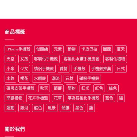
NT$690。
NT$390。
商品標籤
iPhone手機殼
似顏繪
元素
動物
卡皮巴拉
圖騰
夏天
天空
女孩
客製化手機殼
客製化水鑽手機皮套
客製化禮物
小米
少女
情侶手機殼
愛情
手機殼
手機殼推薦
日式
木紋
櫻花
水鑽殼
潮流
石材
磁吸手機殼
磁吸支架手機殼
秋天
節慶
簡約
紅米
紅色
綠色
耶誕禮物
花卉手機殼
花草
華為客製化手機殼
藍色
貓
運動
銀河
靛色
風景
骷髏
黑色
龍
關於我們