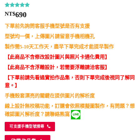
評分
11
4.82
NT$
690
/ 5，已有
位顧客進
下單前先詢問客服手機型號是否有支援
行評分
型號均一價，上傳圖片請留意手機相機孔
製作需5-10天工作天，盡早下單完成才能提早製作
【此商品不含修改設計圖片與照片卡通化費用】
【此商品不含浮雕設計，若需要浮雕請洽客服】
【下單前請先看過實拍作品集，否則下單完成後視同了解同
意。】
手機殼套漂亮的關鍵在提供圖片的解析度
線上設計無校稿功能，訂購會依照模擬圖製作，有問題？想
確認圖片解析度？請聯絡熊窩
可支援手機型號搜尋