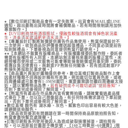
●【數位印刷訂製商品會有一定失敗率，出貨會有MAIL或LINE
通知，超出最晚出貨時間將會補償贈品，若有時間限制請用加快
專案製作。】
●【UV印刷商禁用酒精擦拭，侵蝕性較強酒精會有掉色狀況產
生，消毒清潔建議肥皂清水清洗。】
●【專屬設計訂製將無償提供廣告作品集使用，熊窩保證設計不
二次使用，收到商品好評價後贈送超值禮品，不同意必須提前告
知則無禮品，下單後視為同意提供熊窩行銷使用。】
●●【本網站不販賣有版權商品，有版權圖樣委託製作時，委託者
需要有版權所有人同意，本網站無法審核來圖的版權正當性，未
經授權而使用或二次販售可能會導致損害賠償或刑事犯罪，委託
者應自負法律責任，與創意PP熊無任何關係，若有造成創意PP
熊損失將採取民事求償。】
●【商品圖片與設計圖稿僅供參考，數位直噴訂製商品製作上會
因素材種類不同與設計稿有所差異，例如裁切位置與色差，或者
四周邊緣處可能會有1-3MM裁切，重要圖案請勿離四周邊緣太接
近，請以實際物品為準，
若有疑問或不可裁切處請”提前告知”
，
否則下單完成後視同了解同意。】
●【熊窩所有產品在作品集內皆有實際拍攝，請確實看過產品樣
式後在下單，勿以自己想像認為，有任何特殊需求請在下單前提
出，否則下單完成後視同了解同意。】
●數位直噴 顏色有 湖水綠、灰色、藍紫色印出容易有較大色差，
請避開這些顏色。
●【商品收到後若有問題請在第一時間保持商品原貌拍照告知，
熊窩會盡快幫您處理喔。】
●訂製印刷殼系列使用後因人為造成破裂損壞掉漆，請拍照告
知。可以用原設計圖原手機型號，【160工時費用+60運費】(限