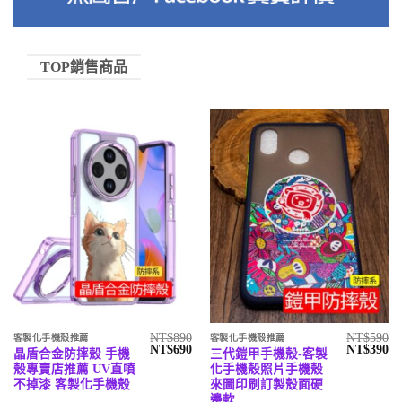
TOP銷售商品
NT$
890
NT$
590
客製化手機殼推薦
客製化手機殼推薦
原
目
原
目
NT$
690
NT$
390
晶盾合金防摔殼 手機
三代鎧甲手機殼-客製
始
前
始
前
殼專賣店推薦 UV直噴
化手機殼照片手機殼
價
價
價
價
格：
格：
格：
格
不掉漆 客製化手機殼
來圖印刷訂製殼面硬
NT$890。
NT$690。
NT$590。
N
邊軟