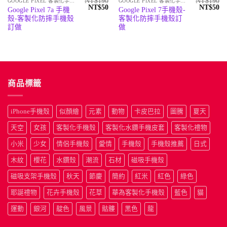
NT$
190
NT$
190
GOOGLE PIXEL 客製化手機殼
GOOGLE PIXEL 客製化手機殼
原
目
原
目
NT$
50
NT$
50
Google Pixel 7a 手機
Google Pixel 7手機殼-
始
前
始
前
殼-客製化防摔手機殼
客製化防摔手機殼訂
價
價
價
價
格：
格：
格：
格
訂做
做
NT$190。
NT$50。
NT$190
N
商品標籤
iPhone手機殼
似顏繪
元素
動物
卡皮巴拉
圖騰
夏天
天空
女孩
客製化手機殼
客製化水鑽手機皮套
客製化禮物
小米
少女
情侶手機殼
愛情
手機殼
手機殼推薦
日式
木紋
櫻花
水鑽殼
潮流
石材
磁吸手機殼
磁吸支架手機殼
秋天
節慶
簡約
紅米
紅色
綠色
耶誕禮物
花卉手機殼
花草
華為客製化手機殼
藍色
貓
運動
銀河
靛色
風景
骷髏
黑色
龍