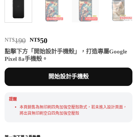
原
目
NT$
190
NT$
50
始
前
點擊下方「開始設計手機殼」，打造專屬Google
價
價
Pixel 8a手機殼。
格：
格：
NT$190。
NT$50。
開始設計手機殼
提醒
本頁銷售為無印刷四角加強空壓殼款式，若未進入設計頁面，
將出貨無印刷空白四角加強空壓殼