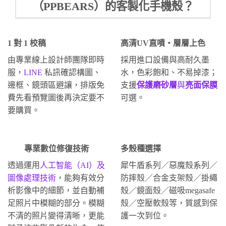
（PPBEARS）的客製化手機殼？
1 對 1 校稿
高清UV直噴・層層上色
由專業線上設計師團隊即時
採用進口設備與高耐久墨
服，
LINE
私訊確認構圖、
水，色彩飽和、不易掉漆；
邊框、鏡頭區避讓，排版免
支援
保護磨砂層
與
亮面保膜
費先看預覽圖後再決定要不
可選。
要購買。
專業數位修復技術
多殼種選擇
透過運用
人工智能（AI）及
犀牛盾系列／惡魔殼系列／
圖像處理技術
，能夠有效分
防摔殼／合金支架殼／掛繩
析影像中的細節，並自動補
殼／鏡面殼／磁吸megasafe
足照片中模糊的部分。模糊
殼／空壓軟殼等，質感到保
不清的照片變得清晰，更能
護一次到位。