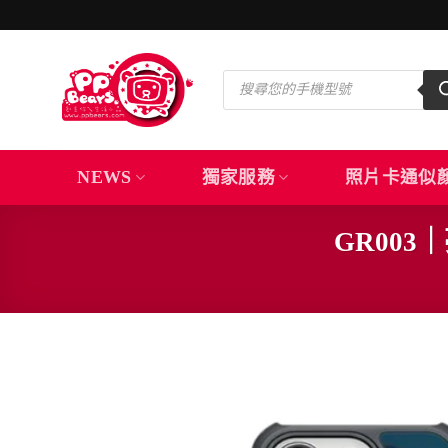
Skip
to
content
Products
search
NEWS
獨家服務
照片卡通似
GR00