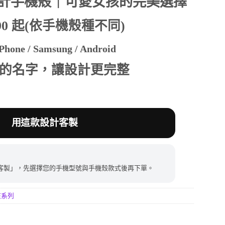
計手機殼｜可愛女孩的完美選擇
390 起(依手機殼種不同)
390。
hone / Samsung / Android
的名字，讓設計更完整
用這款設計客製
客製」，先選擇您的手機型號與手機殼款式後再下單。
孩系列