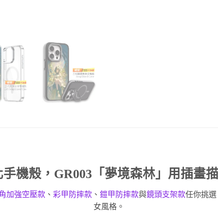
化手機殼
，GR003「夢境森林」用插畫
角加強空壓款
、
彩甲防摔款
、
鎧甲防摔款
與
鏡頭支架款
任你挑選
女風格。