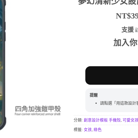
夢幻清新少女設
行評分
價
價
格：
格：
NT$
NT$590。
NT$
支援 iP
加入你
提醒
請點選「用這款設計
分類:
創意設計模板 手機殼
,
可愛女
標籤:
女孩
,
綠色