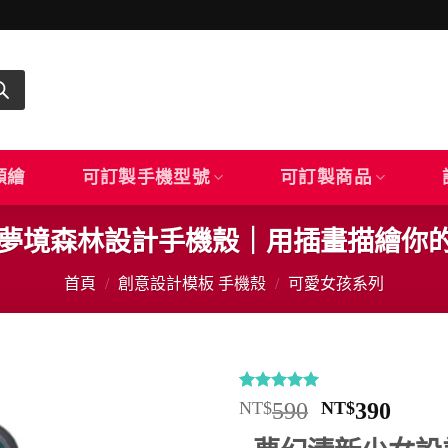
顏繪
可訂製手機型號
可訂製商品
3｜夢境森林設計手機殼｜用插畫描繪你
首頁
/
創意設計模板 手機殼
/
可愛女孩系列
評分
12
4.92
原
目
NT$
590
NT$
390
/ 5，已有
始
前
位顧客進