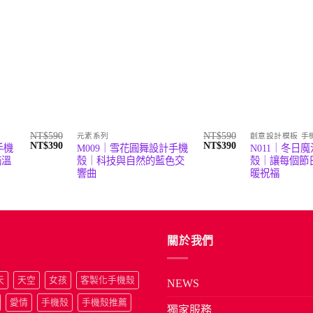
NT$
590
NT$
590
元素系列
創意設計模板 手
原
目
原
目
NT$
390
NT$
390
手機
M009｜雪花圓舞設計手機
N011｜冬日
始
前
始
前
滿溫
殼｜科技與自然的藍色交
殼｜讓每個節
價
價
價
價
響曲
暖祝福
格：
格：
格：
格：
NT$590。
NT$390。
NT$590。
NT$390。
關於我們
天
天空
女孩
客製化手機殼
NEWS
愛情
手機殼
手機殼推薦
獨家服務