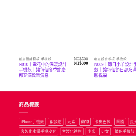
NT$
590
創意設計模板 手機殼
創意設計模板 手機殼
原
目
NT$
390
N010｜雪花中的溫暖設計
N009｜節日小羊設計
始
前
手機殼｜讓每個冬季節慶
殼｜讓每個節日都充
價
價
都充滿歡樂氣息
暖祝福
格：
格：
NT$590。
NT$390。
商品標籤
iPhone手機殼
似顏繪
元素
動物
卡皮巴拉
圖騰
夏
客製化水鑽手機皮套
客製化禮物
小米
少女
情侶手機殼