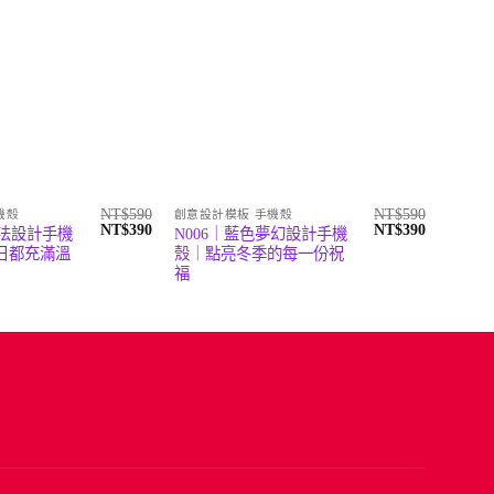
NT$
590
NT$
590
機殼
創意設計模板 手機殼
創意設
原
目
原
目
NT$
390
NT$
390
魔法設計手機
N006｜藍色夢幻設計手機
N00
始
前
始
前
日都充滿溫
殼｜點亮冬季的每一份祝
機殼｜
價
價
價
價
福
溫暖祝
格：
格：
格：
格：
NT$590。
NT$390。
NT$590。
NT$390。