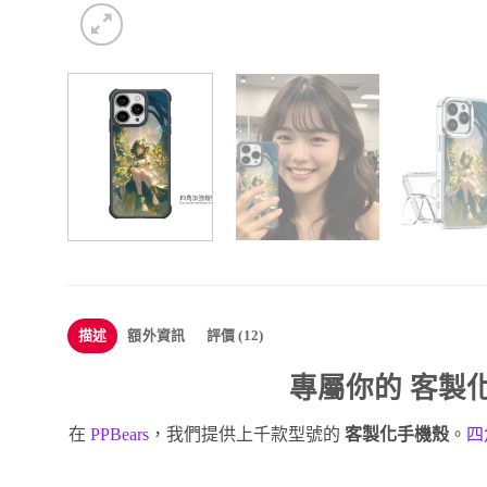
描述
額外資訊
評價 (12)
專屬你的
客製
在
PPBears
，我們提供上千款型號的
客製化手機殼
。
四