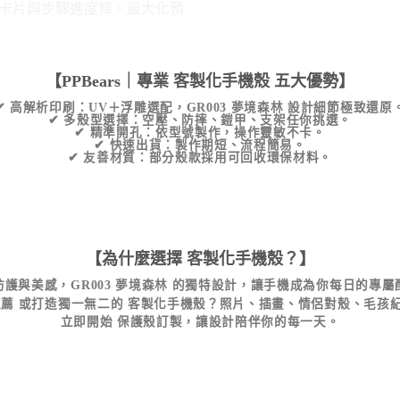
【PPBears｜專業
客製化手機殼
五大優勢】
✔
高解析印刷
：UV＋浮雕選配，
GR003 夢境森林
設計細節極致還原
✔
多殼型選擇
：空壓、防摔、鎧甲、支架任你挑選。
✔
精準開孔
：依型號製作，操作靈敏不卡。
✔
快速出貨
：製作期短、流程簡易。
✔
友善材質
：部分殼款採用可回收環保材料。
【為什麼選擇
客製化手機殼
？】
防護與美感，
GR003 夢境森林
的獨特設計，讓手機成為你每日的專屬
推薦
或打造獨一無二的
客製化手機殼
？照片、插畫、情侶對殼、毛孩
立即開始
保護殼訂製
，讓設計陪伴你的每一天。