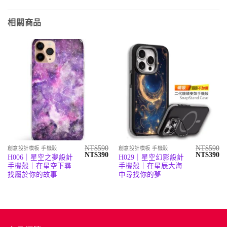
相關商品
NT$
590
NT$
590
創意設計模板 手機殼
創意設計模板 手機殼
原
目
原
目
NT$
390
NT$
390
H006｜星空之夢設計
H029｜星空幻影設計
始
前
始
前
手機殼｜在星空下尋
手機殼｜在星辰大海
價
價
價
價
格：
格：
格：
格
找屬於你的故事
中尋找你的夢
NT$590。
NT$390。
NT$590。
N