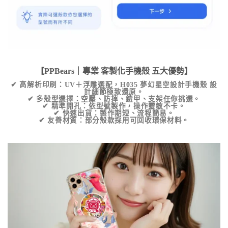
【PPBears｜專業
客製化手機殼
五大優勢】
✔
高解析印刷
：UV＋浮雕選配，
H035 夢幻星空設計手機殼
設
計細節極致還原。
✔
多殼型選擇
：空壓、防摔、鎧甲、支架任你挑選。
✔
精準開孔
：依型號製作，操作靈敏不卡。
✔
快速出貨
：製作期短、流程簡易。
✔
友善材質
：部分殼款採用可回收環保材料。