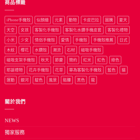
商品標籤
iPhone手機殼
似顏繪
元素
動物
卡皮巴拉
圖騰
夏天
天空
女孩
客製化手機殼
客製化水鑽手機皮套
客製化禮物
小米
少女
情侶手機殼
愛情
手機殼
手機殼推薦
日式
木紋
櫻花
水鑽殼
潮流
石材
磁吸手機殼
磁吸支架手機殼
秋天
節慶
簡約
紅米
紅色
綠色
耶誕禮物
花卉手機殼
花草
華為客製化手機殼
藍色
貓
運動
銀河
靛色
風景
骷髏
黑色
龍
關於我們
NEWS
獨家服務