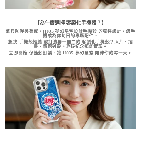
【為什麼選擇
客製化手機殼
？】
兼具防護與美感，
H035 夢幻星空設計手機殼
的獨特設計，讓手
機成為你每日的專屬配件。
想找
手機殼推薦
或打造獨一無二的
客製化手機殼
？照片、插
畫、情侶對殼、毛孩紀念都能實現。
立即開始
保護殼訂製
，讓 H035 夢幻星空 陪伴你的每一天。