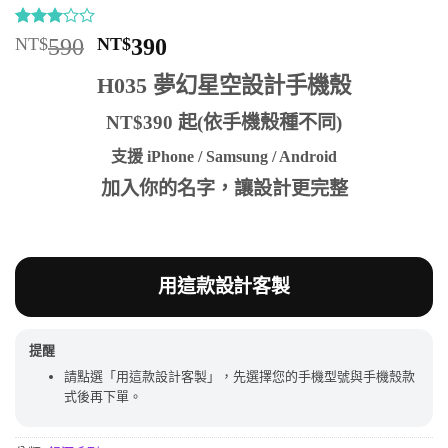
評分
1
3
原
目
NT$
590
NT$
390
/ 5，
始
前
已有
H035 夢幻星空設計手機殼
位顧客
價
價
進行評
格：
格：
分
NT$390 起(依手機殼種不同)
NT$590。
NT$390。
支援 iPhone / Samsung / Android
加入你的名字，讓設計更完整
用這款設計客製
提醒
請點選「用這款設計客製」，先選擇您的手機型號與手機殼款
式後再下單。