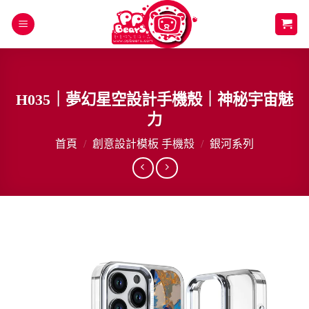
Skip
to
content
H035｜夢幻星空設計手機殼｜神秘宇宙魅
力
首頁
/
創意設計模板 手機殼
/
銀河系列