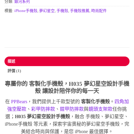
分類:
銀河系列
標籤:
iPhone手機殼
,
夢幻星空
,
手機殼
,
手機殼推薦
,
時尚配件
描述
評價 (1)
專屬你的
客製化手機殼
，H035 夢幻星空設計手機
殼 讓設計陪伴你的每一天
在
PPBears
，我們提供上千款型號的
客製化手機殼
。
四角加
強空壓款
、
彩甲防摔款
、
鎧甲防摔款
與
鏡頭支架款
任你挑
選；
H035 夢幻星空設計手機殼
，融合 手機殼、夢幻星空、
iPhone手機殼 等元素，探索宇宙奧秘的夢幻星空手機殼，完
美結合時尚與保護，是您 iPhone 最佳選擇。