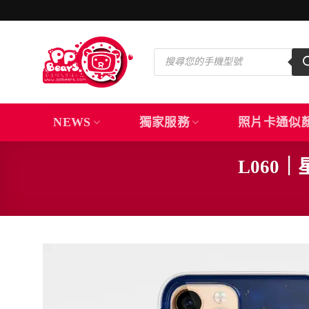
Skip
to
content
Products
search
NEWS
獨家服務
照片卡通似
L060