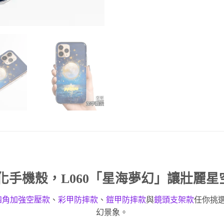
化手機殼
，L060「星海夢幻」讓壯麗
四角加強空壓款
、
彩甲防摔款
、
鎧甲防摔款
與
鏡頭支架款
任你挑
幻景象。