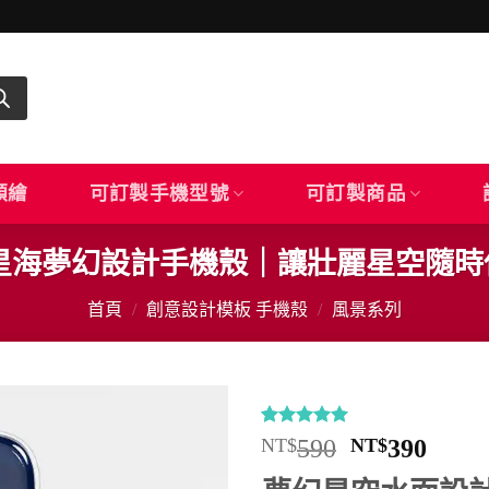
顏繪
可訂製手機型號
可訂製商品
｜星海夢幻設計手機殼｜讓壯麗星空隨
首頁
/
創意設計模板 手機殼
/
風景系列
評分
10
5
/
原
目
NT$
590
NT$
390
5，已有
位
始
前
顧客進行評