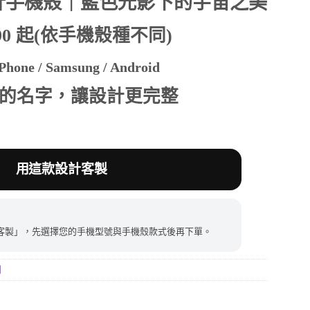
計手機殼｜藍色光影下的宇宙之美
390 起(依手機殼種不同)
390。
hone / Samsung / Android
的名字，讓設計更完整
用這款設計客製
客製」，先選擇您的手機型號與手機殼款式後再下單。
列