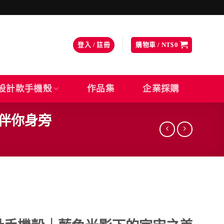
登入 / 註冊
購物車 /
NT$
0
設計款手機殼
作品集
企業採購
時伴你身旁