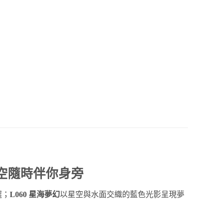
星空隨時伴你身旁
選；
L060 星海夢幻
以星空與水面交織的藍色光影呈現夢