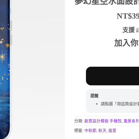
夢幻星空水面設
分
價
價
格：
格：
NT$
NT$590。
NT$
支援 iP
加入你
提醒
請點選「用這款設計
分類:
創意設計模板 手機殼
,
風景系
標籤:
中秋節
,
秋天
,
風景