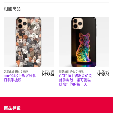
相關商品
NT$
590
NT$
590
創意設計模板 手機殼
創意設計模板 手機殼
原
目
原
目
NT$
390
NT$
390
cute004設計款客製化
CAT010｜貓咪夢幻設
始
前
始
前
訂製手機殼
計手機殼｜讓可愛貓
價
價
價
價
格：
格：
格：
格
咪陪伴你的每一天
NT$590。
NT$390。
NT$590。
N
商品標籤