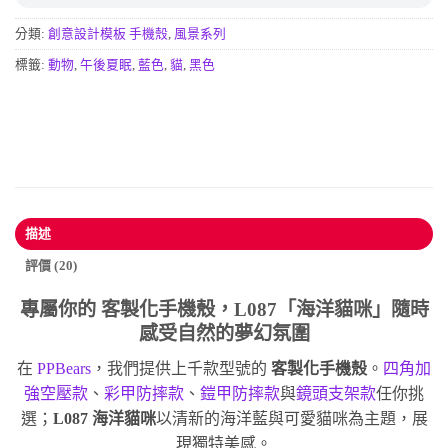
分類:
創意設計模板 手機殼
,
風景系列
標籤:
動物
,
午後夏眠
,
藍色
,
貓
,
黑色
描述
評價 (20)
專屬你的
客製化手機殼
，L087「海洋貓咪」隨時
感受自然的夢幻氛圍
在
PPBears
，我們提供上千款型號的
客製化手機殼
。
四角加
強空壓款
、
彩甲防摔款
、
鎧甲防摔款
與
鏡頭支架款
任你挑
選；
L087 海洋貓咪
以清新的海洋藍與可愛貓咪為主題，展
現獨特美感。