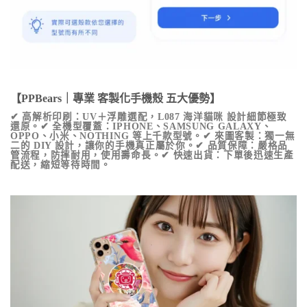
【PPBears｜專業 客製化手機殼 五大優勢】
✔ 高解析印刷：UV＋浮雕選配，
L087 海洋貓咪
設計細節極致
還原。✔ 全機型覆蓋：IPHONE、SAMSUNG GALAXY、
OPPO、小米、NOTHING 等上千款型號。✔ 來圖客製：獨一無
二的 DIY 設計，讓你的手機真正屬於你。✔ 品質保障：嚴格品
管流程，防摔耐用，使用壽命長。✔ 快速出貨：下單後迅速生產
配送，縮短等待時間。