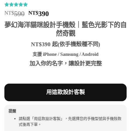
評分
20
4.95
/
原
目
NT$
590
NT$
390
5，已有
位
始
前
顧客進行評
夢幻海洋貓咪設計手機殼｜藍色光影下的自
分
價
價
然奇觀
格：
格：
NT$590。
NT$390。
NT$390 起(依手機殼種不同)
支援 iPhone / Samsung / Android
加入你的名字，讓設計更完整
用這款設計客製
提醒
請點選「用這款設計客製」，先選擇您的手機型號與手機殼款
式後再下單。