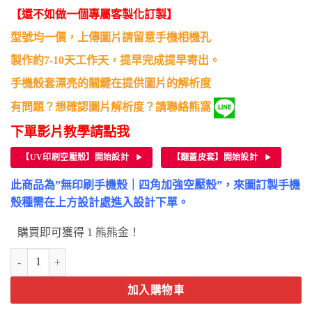
格：
格：
【還不如做一個專屬客製化訂製】
NT$190。
NT$50。
型號均一價，上傳圖片請留意手機相機孔
製作約7-10天工作天，提早完成提早寄出。
手機殼套漂亮的關鍵在提供圖片的解析度
有問題？想確認圖片解析度？請聯絡熊窩
下單影片教學請點我
【UV印刷空壓殼】開始設計
【翻蓋皮套】開始設計
此商品為”無印刷手機殼｜四角加強空壓殼”，來圖訂製手機
殼種需在上方設計處進入設計下單。
購買即可獲得 1 熊熊金！
LG Velvet手機殼-客製化來圖手機殼訂做 數量
加入購物車