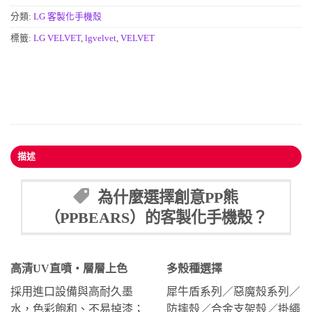
分類:
LG 客製化手機殼
標籤:
LG VELVET
,
lgvelvet
,
VELVET
描述
為什麼選擇創意PP熊
（PPBEARS）的客製化手機殼？
高清UV直噴・層層上色
多殼種選擇
採用進口設備與高耐久墨
犀牛盾系列／惡魔殼系列／
水，色彩飽和、不易掉漆；
防摔殼／合金支架殼／掛繩