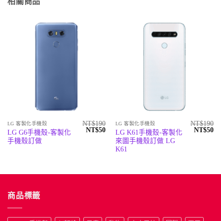
相關商品
NT$
190
NT$
190
LG 客製化手機殼
LG 客製化手機殼
原
目
原
目
NT$
50
NT$
50
LG G6手機殼-客製化
LG K61手機殼-客製化
始
前
始
前
手機殼訂做
來圖手機殼訂做 LG
價
價
價
價
格：
格：
格：
格
K61
NT$190。
NT$50。
NT$190
N
商品標籤