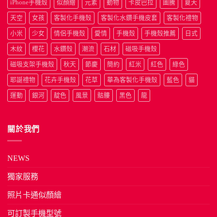
iPhone手機殼
似顏繪
元素
動物
卡皮巴拉
圖騰
夏天
天空
女孩
客製化手機殼
客製化水鑽手機皮套
客製化禮物
小米
少女
情侶手機殼
愛情
手機殼
手機殼推薦
日式
木紋
櫻花
水鑽殼
潮流
石材
磁吸手機殼
磁吸支架手機殼
秋天
節慶
簡約
紅米
紅色
綠色
耶誕禮物
花卉手機殼
花草
華為客製化手機殼
藍色
貓
運動
銀河
靛色
風景
骷髏
黑色
龍
關於我們
NEWS
獨家服務
照片卡通似顏繪
可訂製手機型號