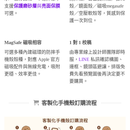
支援
保護磨砂層
與
亮面保膜
殼／鏡面殼／磁吸megasafe
可選。
殼／空壓軟殼等，質感到保
護一次到位。
MagSafe 磁吸相容
1 對 1 校稿
可選多種內建磁環的防摔手
由專業線上設計師團隊即時
機殼殼種，對應 Apple 官方
服，
LINE
私訊確認構圖、
磁吸配件與無線充電，吸附
邊框、鏡頭區避讓，排版免
更穩、效率更佳。
費先看預覽圖後再決定要不
要購買。
客製化手機殼訂購流程