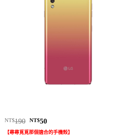
原
目
NT$
190
NT$
50
始
前
【尋尋覓覓那個適合的手機殼】
價
價