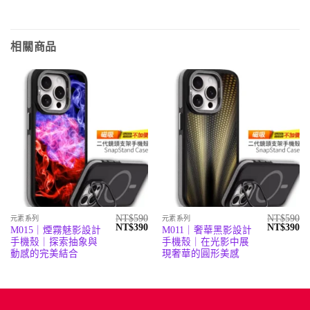
相關商品
NT$
590
NT$
590
元素系列
元素系列
原
目
原
目
NT$
390
NT$
390
M015｜煙霧魅影設計
M011｜奢華黑影設計
始
前
始
前
手機殼｜探索抽象與
手機殼｜在光影中展
價
價
價
價
格：
格：
格：
格
動感的完美結合
現奢華的圓形美感
NT$590。
NT$390。
NT$590。
N