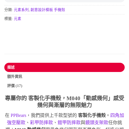
分類:
元素系列
,
創意設計模板 手機殼
標籤:
元素
描述
額外資訊
評價 (17)
專屬你的
客製化手機殼
，M040「動感幾何」感受
幾何與漸層的無限魅力
在
PPBears
，我們提供上千款型號的
客製化手機殼
。
四角加
強空壓款
、
彩甲防摔款
、
鎧甲防摔款
與
鏡頭支架款
任你挑