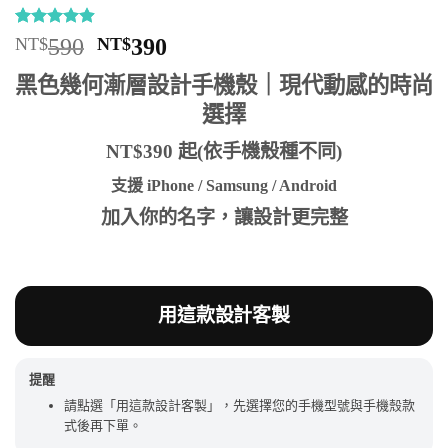
評分
17
4.88
原
目
NT$
590
NT$
390
/ 5，已有
始
前
位顧客進
黑色幾何漸層設計手機殼｜現代動感的時尚
行評分
價
價
選擇
格：
格：
NT$590。
NT$390。
NT$390 起(依手機殼種不同)
支援 iPhone / Samsung / Android
加入你的名字，讓設計更完整
用這款設計客製
提醒
請點選「用這款設計客製」，先選擇您的手機型號與手機殼款
式後再下單。