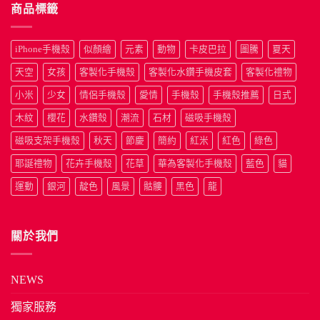
商品標籤
iPhone手機殼
似顏繪
元素
動物
卡皮巴拉
圖騰
夏天
天空
女孩
客製化手機殼
客製化水鑽手機皮套
客製化禮物
小米
少女
情侶手機殼
愛情
手機殼
手機殼推薦
日式
木紋
櫻花
水鑽殼
潮流
石材
磁吸手機殼
磁吸支架手機殼
秋天
節慶
簡約
紅米
紅色
綠色
耶誕禮物
花卉手機殼
花草
華為客製化手機殼
藍色
貓
運動
銀河
靛色
風景
骷髏
黑色
龍
關於我們
NEWS
獨家服務