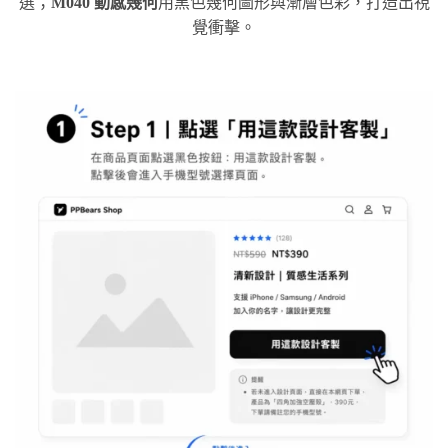
選；
M040 動感幾何
用黑色幾何圖形與漸層色彩，打造出視
覺衝擊。