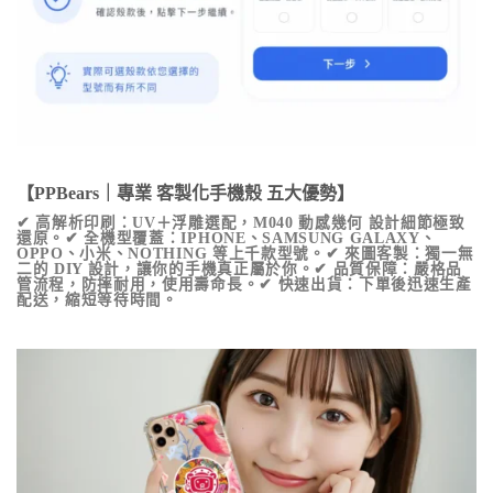
【PPBears｜專業 客製化手機殼 五大優勢】
✔ 高解析印刷：UV＋浮雕選配，
M040 動感幾何
設計細節極致
還原。✔ 全機型覆蓋：IPHONE、SAMSUNG GALAXY、
OPPO、小米、NOTHING 等上千款型號。✔ 來圖客製：獨一無
二的 DIY 設計，讓你的手機真正屬於你。✔ 品質保障：嚴格品
管流程，防摔耐用，使用壽命長。✔ 快速出貨：下單後迅速生產
配送，縮短等待時間。