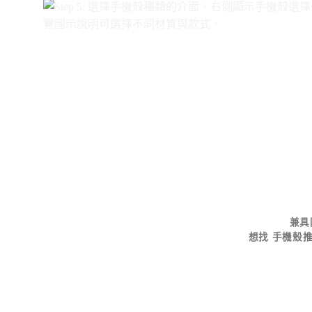
兼具
想找
手機殼