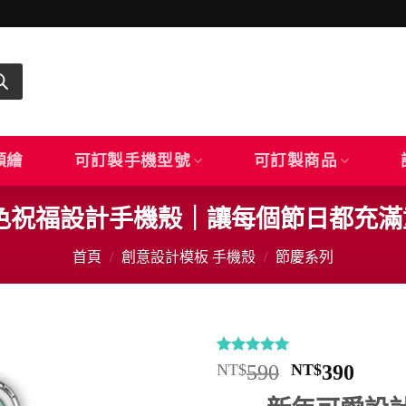
顏繪
可訂製手機型號
可訂製商品
藍色祝福設計手機殼｜讓每個節日都充
首頁
/
創意設計模板 手機殼
/
節慶系列
評分
10
5
/
原
目
NT$
590
NT$
390
5，已有
位
始
前
顧客進行評