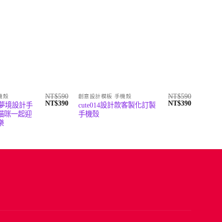
NT$
590
NT$
590
機殼
創意設計模板 手機殼
創意設
原
目
原
目
NT$
390
NT$
390
貓咪夢境設計手
cute014設計款客製化訂製
cute
始
前
始
前
貓咪一起迎
手機殼
機殼｜
價
價
價
價
樂
接每一
格：
格：
格：
格：
NT$590。
NT$390。
NT$590。
NT$390。