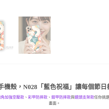
手機殼
，N028「藍色祝福」讓每個節
四角加強空壓款
、
彩甲防摔款
、
鎧甲防摔款
與
鏡頭支架款
任你挑
畫面。