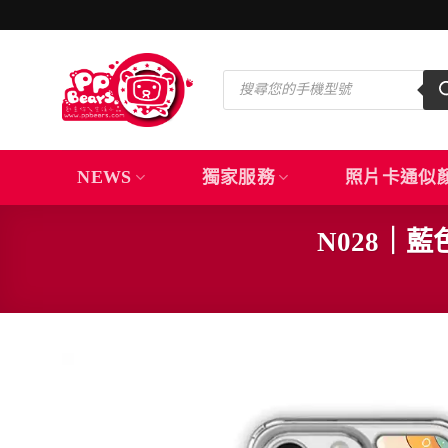
Skip
to
content
Products
search
NEWS
獨家服務
照片卡通似
N028｜