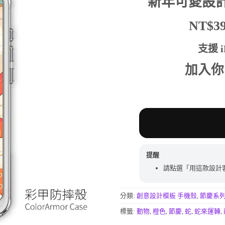
新年可愛設
分
價
價
格：
格：
NT$
NT$590。
NT$
支援 iP
加入你
提醒
請點選「用這款設計
分類:
創意設計模板 手機殼
,
節慶系
標籤:
動物
,
橙色
,
節慶
,
蛇
,
蛇來運轉
,