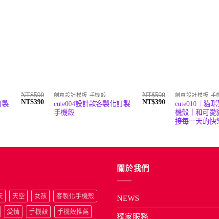
NT$
590
NT$
590
創意設計模板 手機殼
創意設計模板 手
原
目
原
目
NT$
390
NT$
390
訂製
cute004設計款客製化訂製
cute010｜
始
前
始
前
手機殼
機殼｜和可愛
價
價
價
價
接每一天的快
格：
格：
格：
格：
NT$590。
NT$390。
NT$590。
NT$390。
關於我們
天
天空
女孩
客製化手機殼
NEWS
愛情
手機殼
手機殼推薦
獨家服務