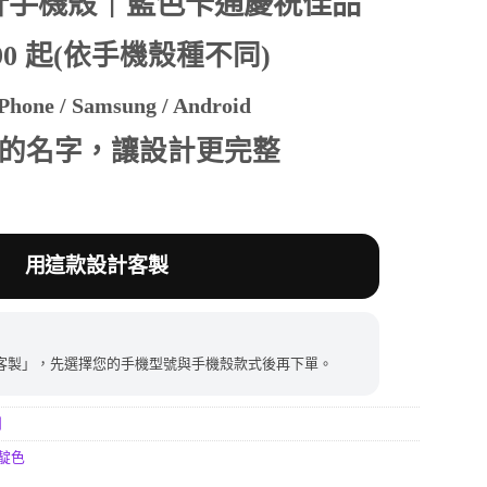
計手機殼｜藍色卡通慶祝佳品
390 起(依手機殼種不同)
390。
hone / Samsung / Android
的名字，讓設計更完整
用這款設計客製
客製」，先選擇您的手機型號與手機殼款式後再下單。
列
靛色