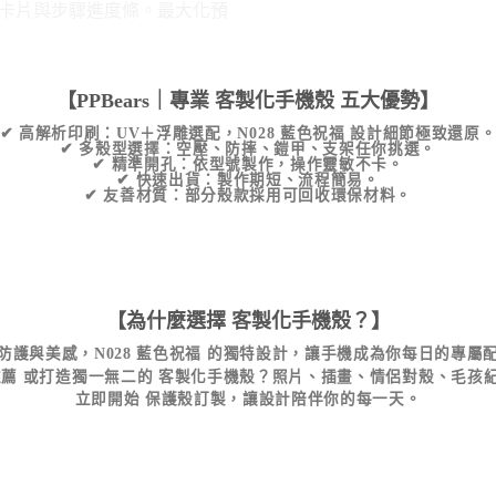
【PPBears｜專業
客製化手機殼
五大優勢】
✔
高解析印刷
：UV＋浮雕選配，
N028 藍色祝福
設計細節極致還原
✔
多殼型選擇
：空壓、防摔、鎧甲、支架任你挑選。
✔
精準開孔
：依型號製作，操作靈敏不卡。
✔
快速出貨
：製作期短、流程簡易。
✔
友善材質
：部分殼款採用可回收環保材料。
【為什麼選擇
客製化手機殼
？】
防護與美感，
N028 藍色祝福
的獨特設計，讓手機成為你每日的專屬
推薦
或打造獨一無二的
客製化手機殼
？照片、插畫、情侶對殼、毛孩
立即開始
保護殼訂製
，讓設計陪伴你的每一天。