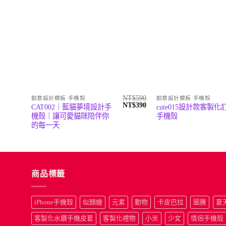
NT$
590
創意設計模板 手機殼
創意設計模板 手機殼
原
目
NT$
390
CAT002｜藍貓夢境設計手
cute015設計款客製化
始
前
機殼｜讓可愛貓咪陪伴你
手機殼
價
價
的每一天
格：
格：
NT$590。
NT$390。
商品標籤
iPhone手機殼
似顏繪
元素
動物
卡皮巴拉
圖騰
夏
客製化水鑽手機皮套
客製化禮物
小米
少女
情侶手機殼