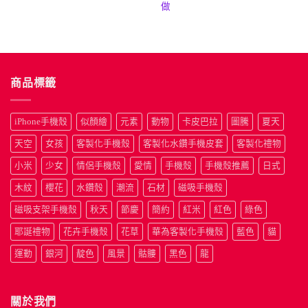
格：
格：
格：
格
做
NT$190。
NT$50。
NT$190
N
商品標籤
iPhone手機殼
似顏繪
元素
動物
卡皮巴拉
圖騰
夏天
天空
女孩
客製化手機殼
客製化水鑽手機皮套
客製化禮物
小米
少女
情侶手機殼
愛情
手機殼
手機殼推薦
日式
木紋
櫻花
水鑽殼
潮流
石材
磁吸手機殼
磁吸支架手機殼
秋天
節慶
簡約
紅米
紅色
綠色
耶誕禮物
花卉手機殼
花草
華為客製化手機殼
藍色
貓
運動
銀河
靛色
風景
骷髏
黑色
龍
關於我們