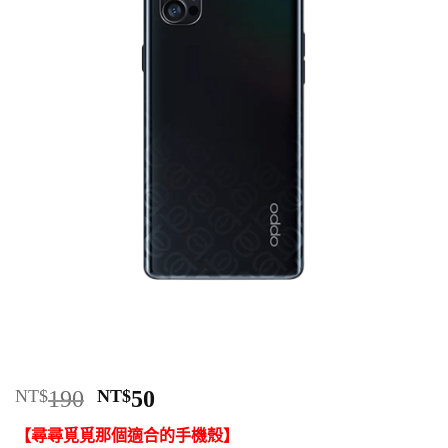
原
目
NT$
190
NT$
50
始
前
【尋尋覓覓那個適合的手機殼】
價
價