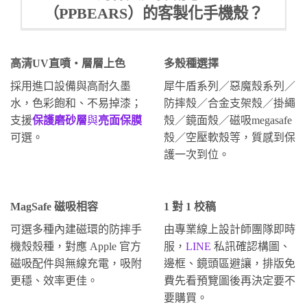
（PPBEARS）的客製化手機殼？
高清UV直噴・層層上色
多殼種選擇
採用進口設備與高耐久墨
犀牛盾系列／惡魔殼系列／
水，色彩飽和、不易掉漆；
防摔殼／合金支架殼／掛繩
支援
保護磨砂層
與
亮面保膜
殼／鏡面殼／磁吸megasafe
可選。
殼／空壓軟殼等，質感到保
護一次到位。
MagSafe 磁吸相容
1 對 1 校稿
可選多種內建磁環的防摔手
由專業線上設計師團隊即時
機殼殼種，對應 Apple 官方
服，
LINE
私訊確認構圖、
磁吸配件與無線充電，吸附
邊框、鏡頭區避讓，排版免
更穩、效率更佳。
費先看預覽圖後再決定要不
要購買。