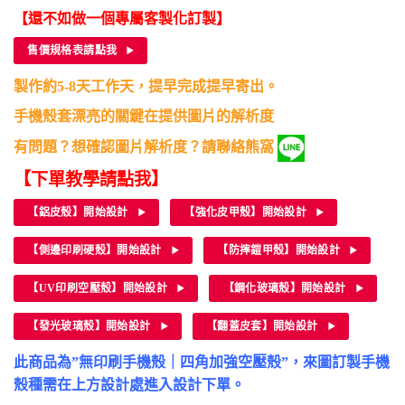
格：
格：
【還不如做一個專屬客製化訂製】
NT$190。
NT$50。
售價規格表請點我
製作約5-8天工作天，提早完成提早寄出。
手機殼套漂亮的關鍵在提供圖片的解析度
有問題？想確認圖片解析度？請聯絡熊窩
【下單教學請點我】
【鋁皮殼】開始設計
【強化皮甲殼】開始設計
【側邊印刷硬殼】開始設計
【防摔鎧甲殼】開始設計
【UV印刷空壓殼】開始設計
【鋼化玻璃殼】開始設計
【發光玻璃殼】開始設計
【翻蓋皮套】開始設計
此商品為”無印刷手機殼｜四角加強空壓殼”，來圖訂製手機
殼種需在上方設計處進入設計下單。