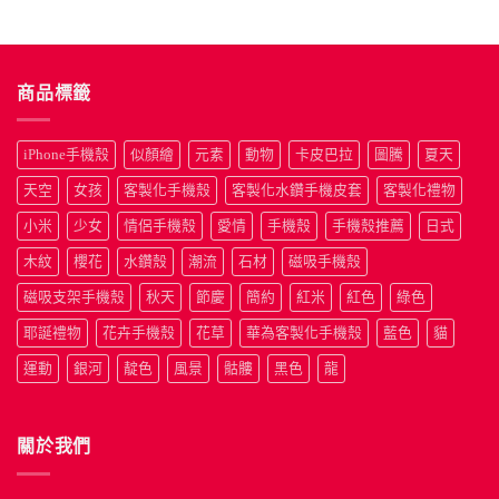
商品標籤
iPhone手機殼
似顏繪
元素
動物
卡皮巴拉
圖騰
夏天
天空
女孩
客製化手機殼
客製化水鑽手機皮套
客製化禮物
小米
少女
情侶手機殼
愛情
手機殼
手機殼推薦
日式
木紋
櫻花
水鑽殼
潮流
石材
磁吸手機殼
磁吸支架手機殼
秋天
節慶
簡約
紅米
紅色
綠色
耶誕禮物
花卉手機殼
花草
華為客製化手機殼
藍色
貓
運動
銀河
靛色
風景
骷髏
黑色
龍
關於我們