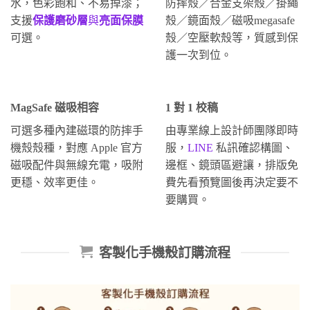
水，色彩飽和、不易掉漆；
防摔殼／合金支架殼／掛繩
支援
保護磨砂層
與
亮面保膜
殼／鏡面殼／磁吸megasafe
可選。
殼／空壓軟殼等，質感到保
護一次到位。
MagSafe 磁吸相容
1 對 1 校稿
可選多種內建磁環的防摔手
由專業線上設計師團隊即時
機殼殼種，對應 Apple 官方
服，
LINE
私訊確認構圖、
磁吸配件與無線充電，吸附
邊框、鏡頭區避讓，排版免
更穩、效率更佳。
費先看預覽圖後再決定要不
要購買。
客製化手機殼訂購流程