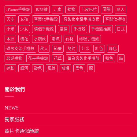
iPhone手機殼
似顏繪
元素
動物
卡皮巴拉
圖騰
夏天
天空
女孩
客製化手機殼
客製化水鑽手機皮套
客製化禮物
小米
少女
情侶手機殼
愛情
手機殼
手機殼推薦
日式
木紋
櫻花
水鑽殼
潮流
石材
磁吸手機殼
磁吸支架手機殼
秋天
節慶
簡約
紅米
紅色
綠色
耶誕禮物
花卉手機殼
花草
華為客製化手機殼
藍色
貓
運動
銀河
靛色
風景
骷髏
黑色
龍
關於我們
NEWS
獨家服務
照片卡通似顏繪