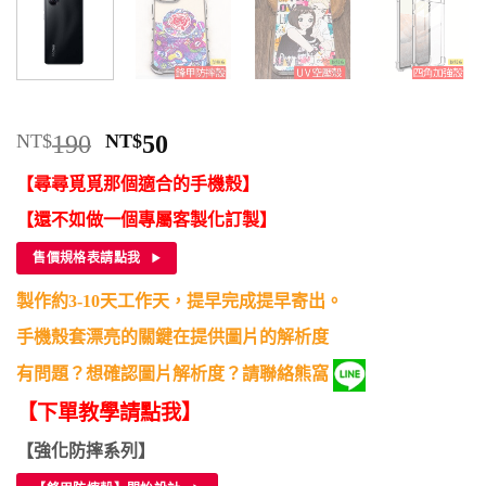
原
目
NT$
190
NT$
50
始
前
【尋尋覓覓那個適合的手機殼】
價
價
格：
格：
【還不如做一個專屬客製化訂製】
NT$190。
NT$50。
售價規格表請點我
製作約3-10天工作天，提早完成提早寄出。
手機殼套漂亮的關鍵在提供圖片的解析度
有問題？想確認圖片解析度？請聯絡熊窩
【下單教學請點我】
【強化防摔系列】