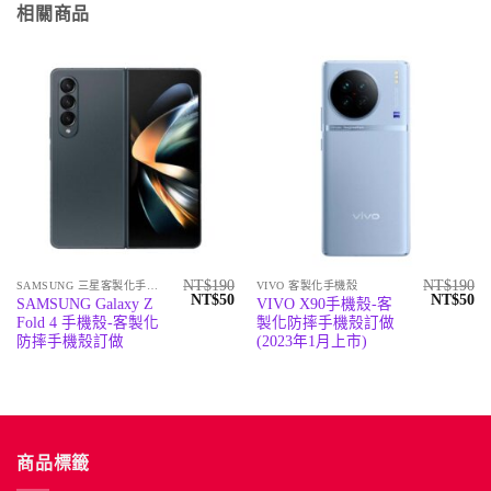
相關商品
NT$
190
NT$
190
SAMSUNG 三星客製化手機殼
VIVO 客製化手機殼
原
目
原
目
NT$
50
NT$
50
SAMSUNG Galaxy Z
VIVO X90手機殼-客
始
前
始
前
Fold 4 手機殼-客製化
製化防摔手機殼訂做
價
價
價
價
格：
格：
格：
格
防摔手機殼訂做
(2023年1月上市)
NT$190。
NT$50。
NT$190
N
商品標籤