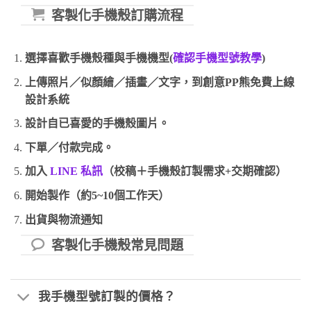
原型號手機殼若已經停產，則無
客製化手機殼訂購流程
法使用此服務。
選擇喜歡手機殼種與手機機型(
確認手機型號教學
)
上傳照片／似顏繪／插畫／文字，到創意PP熊免費上線
設計系統
設計自已喜愛的手機殼圖片。
下單／付款完成。
加入
LINE 私訊
（校稿＋手機殼訂製需求+交期確認）
開始製作（約5~10個工作天）
出貨與物流通知
客製化手機殼常見問題
我手機型號訂製的價格？