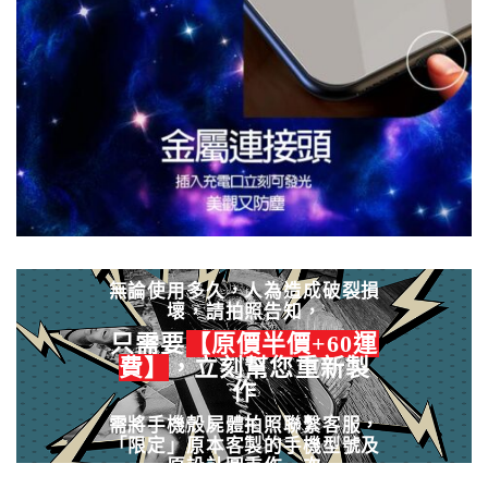
無論使用多久，人為造成破裂損
壞，請拍照告知，
只需要
【原價半價+60運
費】
，立刻幫您重新製
作
需將手機殼屍體拍照聯繫客服，
「限定」原本客製的手機型號及
原設計圖重作一次