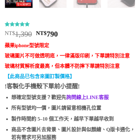
評分
9
5
/
原
目
NT$
1,390
NT$
790
5，已有
位
始
前
顧客進行評
蘋果iphone型號限定
分
價
價
格：
格：
玻璃圖片不可做透明底，一律滿版印刷，下單請特別注意
NT$1,390。
NT$790。
玻璃材質解析度最高，但本體不防摔下單請特別注意
【此商品已包含來圖訂製價格】
!客製化手機殼下單前小提醒!
想確定型號支援？歡迎先
詢問線上LINE客服
所有型號均一價，圖片請留意相機孔位置
製作時間約 5–10 個工作天，越早下單越早收到
商品不含圖片去背景、圖片設計與似顏繪、Q版卡通化，
若有需求可另加服務