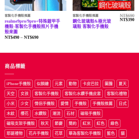
NT$
690
客製化手機殼推薦
客製化手機殼推薦
原
目
NT$
390
realme9pro/9pro+特殊鎧甲手
鋼化玻璃殼&極光玻
始
前
機殼-客製化手機殼照片手機
璃殼 客製化手機殼
價
價
格：
格
殼來圖
NT$690。
N
價
NT$
490
–
NT$
690
格
範
圍：
NT$490
到
NT$690
商品標籤
iPhone手機殼
似顏繪
元素
動物
卡皮巴拉
圖騰
夏天
天空
女孩
客製化手機殼
客製化水鑽手機皮套
客製化禮物
小米
少女
情侶手機殼
愛情
手機殼
手機殼推薦
日式
木紋
櫻花
水鑽殼
潮流
石材
磁吸手機殼
磁吸支架手機殼
秋天
節慶
簡約
紅米
紅色
綠色
耶誕禮物
花卉手機殼
花草
華為客製化手機殼
藍色
貓