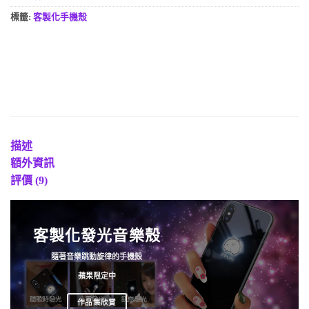
標籤:
客製化手機殼
描述
額外資訊
評價 (9)
客製化發光音樂殼
隨著音樂跳動旋律的手機殼
蘋果限定中
作品集欣賞