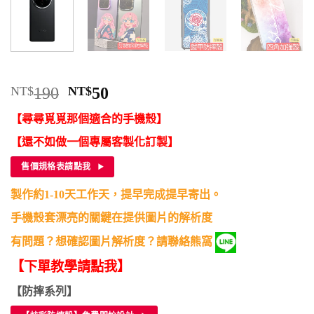
原
目
NT$
190
NT$
50
始
前
【尋尋覓覓那個適合的手機殼】
價
價
格：
格：
【還不如做一個專屬客製化訂製】
NT$190。
NT$50。
售價規格表請點我
製作約1-10天工作天，提早完成提早寄出。
手機殼套漂亮的關鍵在提供圖片的解析度
有問題？想確認圖片解析度？請聯絡熊窩
【下單教學請點我】
【防摔系列】