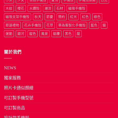
木紋
櫻花
水鑽殼
潮流
石材
磁吸手機殼
磁吸支架手機殼
秋天
節慶
簡約
紅米
紅色
綠色
耶誕禮物
花卉手機殼
花草
華為客製化手機殼
藍色
貓
運動
銀河
靛色
風景
骷髏
黑色
龍
關於我們
NEWS
獨家服務
照片卡通似顏繪
可訂製手機型號
可訂製商品
設計款手機殼