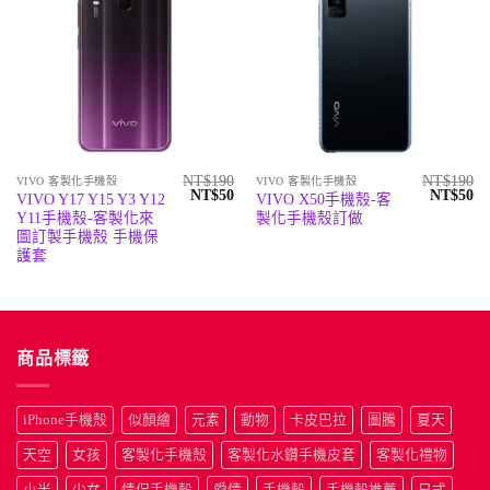
NT$
190
NT$
190
VIVO 客製化手機殼
VIVO 客製化手機殼
原
目
原
目
NT$
50
NT$
50
VIVO Y17 Y15 Y3 Y12
VIVO X50手機殼-客
始
前
始
前
Y11手機殼-客製化來
製化手機殼訂做
價
價
價
價
格：
格：
格：
格
圖訂製手機殼 手機保
NT$190。
NT$50。
NT$190
N
護套
商品標籤
iPhone手機殼
似顏繪
元素
動物
卡皮巴拉
圖騰
夏天
天空
女孩
客製化手機殼
客製化水鑽手機皮套
客製化禮物
小米
少女
情侶手機殼
愛情
手機殼
手機殼推薦
日式