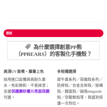
描述
為什麼選擇創意PP熊
（PPBEARS）的客製化手機殼？
高清UV直噴・層層上色
多殼種選擇
採用進口設備與高耐久墨
犀牛盾系列／惡魔殼系列／
水，色彩飽和、不易掉漆；
防摔殼／合金支架殼／掛繩
支援
保護磨砂層
與
亮面保膜
殼／鏡面殼／磁吸megasafe
可選。
殼／空壓軟殼等，質感到保
護一次到位。