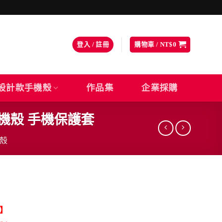
登入 / 註冊
購物車 /
NT$
0
設計款手機殼
作品集
企業採購
製手機殼 手機保護套
機殼
】