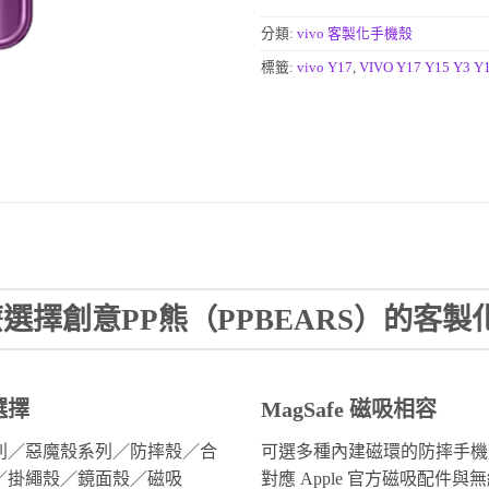
分類:
vivo 客製化手機殼
標籤:
vivo Y17
,
VIVO Y17 Y15 Y3 Y
選擇創意PP熊（PPBEARS）的客製
選擇
MagSafe 磁吸相容
列／惡魔殼系列／防摔殼／合
可選多種內建磁環的防摔手機
／掛繩殼／鏡面殼／磁吸
對應 Apple 官方磁吸配件與