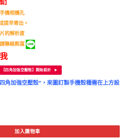
製】
0。
手機相機孔
完成提早寄出。
片的解析度
請聯絡熊窩
點我
【四角加強空壓殼】開始設計
｜四角加強空壓殼”，來圖訂製手機殼種需在上方設
11手機殼-客製化來圖訂製手機殼 手機保護套 數量
加入購物車