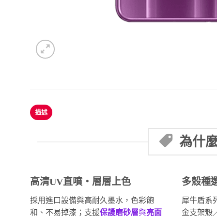
描述
為什麼
高清UV直噴・層層上色
多殼種
採用進口設備與高耐久墨水，色彩飽
犀牛盾系
和、不易掉漆；支援
保護磨砂層
與
亮面
金支架殼