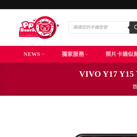
Skip
to
content
Products
search
NEWS
獨家服務
照片卡通似
VIVO Y17 