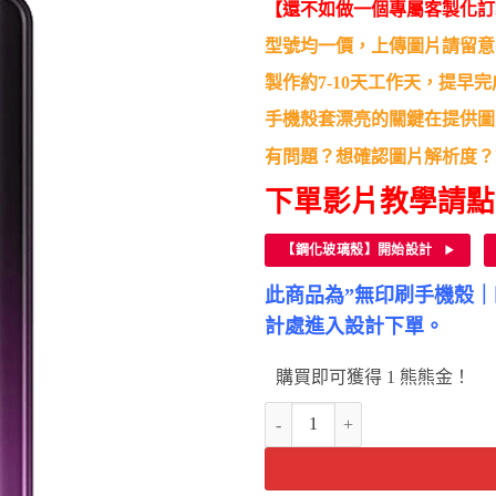
格：
格：
【還不如做一個專屬客製化訂
NT$190。
NT$5
型號均一價，上傳圖片請留意
製作約7-10天工作天，提早
手機殼套漂亮的關鍵在提供圖
有問題？想確認圖片解析度？
下單影片教學請
【鋼化玻璃殼】開始設計
此商品為”無印刷手機殼
計處進入設計下單。
購買即可獲得 1 熊熊金！
VIVO Y17 Y15 Y3 Y12 Y