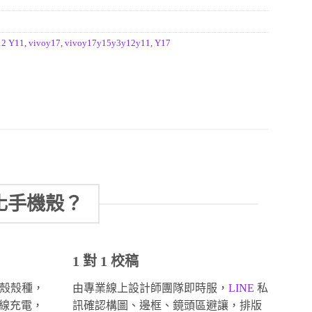
12 Y11
,
vivoy17
,
vivoy17y15y3y12y11
,
Y17
化手機殼？
1 對 1 校稿
殼殼種，
由專業線上設計師團隊即時服，
LINE
私
無線充電，
訊確認構圖、邊框、鏡頭區避讓，排版