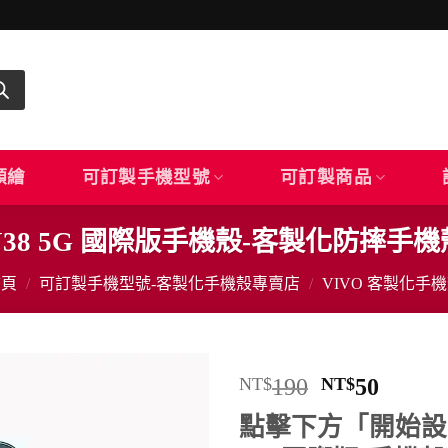
顏繪
可訂製手機型號
可訂製商品
o Y38 5G 國際版手機殼-客製化防摔手
首頁
/
可訂製手機型號-客製化手機殼專賣店
/
VIVO 客製化手
原
目
NT$
190
NT$
50
始
前
點擊下方「開始設計
價
價