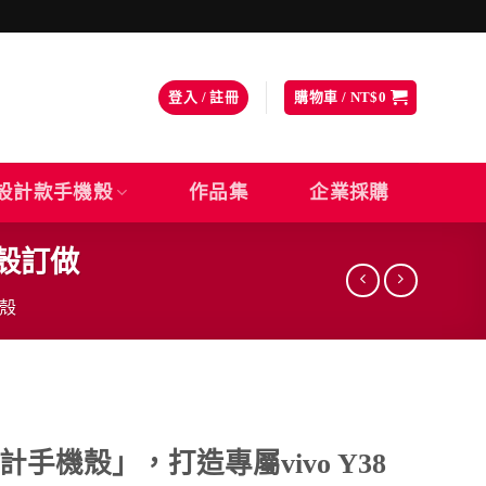
登入 / 註冊
購物車 /
NT$
0
設計款手機殼
作品集
企業採購
機殼訂做
機殼
手機殼」，打造專屬vivo Y38