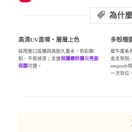
為什麼
高清UV直噴・層層上色
多殼種
採用進口設備與高耐久墨水，色彩飽
犀牛盾系
和、不易掉漆；支援
保護磨砂層
與
亮面
金支架殼
保膜
可選。
megas
一次到位