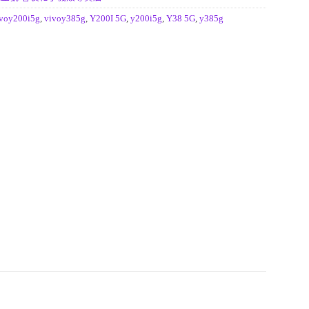
voy200i5g
,
vivoy385g
,
Y200I 5G
,
y200i5g
,
Y38 5G
,
y385g