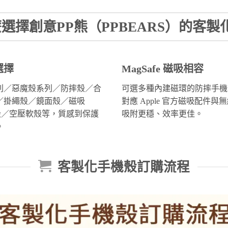
選擇創意PP熊（PPBEARS）的客製
選擇
MagSafe 磁吸相容
列／惡魔殼系列／防摔殼／合
可選多種內建磁環的防摔手機
／掛繩殼／鏡面殼／磁吸
對應 Apple 官方磁吸配件與
afe殼／空壓軟殼等，質感到保護
吸附更穩、效率更佳。
。
客製化手機殼訂購流程