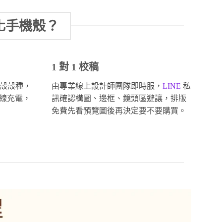
化手機殼？
1 對 1 校稿
殼殼種，
由專業線上設計師團隊即時服，
LINE
私
無線充電，
訊確認構圖、邊框、鏡頭區避讓，排版
免費先看預覽圖後再決定要不要購買。