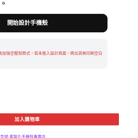
殼。
0。
開始設計手機殼
角加強空壓殼款式，若未進入設計頁面，將出貨無印刷空白
客製化防摔手機殼訂做 數量
加入購物車
型號-客製化手機殼專賣店