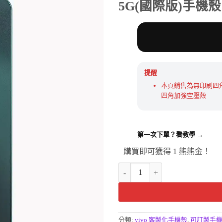
格：
格：
5G(國際版)手機
NT$190。
NT$5
提醒
本頁銷售為無印刷四
四角加強空壓殼
第一次下單？看教學 →
購買即可獲得 1 熊熊金！
vivo Y38 5G 國際版手機殼-
分類:
vivo 客製化手機殼
,
可訂製手機