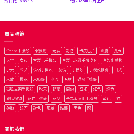
格：
格：
格：
格
殼訂做 Reno7 Z
做(2022年12月上市)
NT$190。
NT$50。
NT$190
N
商品標籤
iPhone手機殼
似顏繪
元素
動物
卡皮巴拉
圖騰
夏天
天空
女孩
客製化手機殼
客製化水鑽手機皮套
客製化禮物
小米
少女
情侶手機殼
愛情
手機殼
手機殼推薦
日式
木紋
櫻花
水鑽殼
潮流
石材
磁吸手機殼
磁吸支架手機殼
秋天
節慶
簡約
紅米
紅色
綠色
耶誕禮物
花卉手機殼
花草
華為客製化手機殼
藍色
貓
運動
銀河
靛色
風景
骷髏
黑色
龍
關於我們