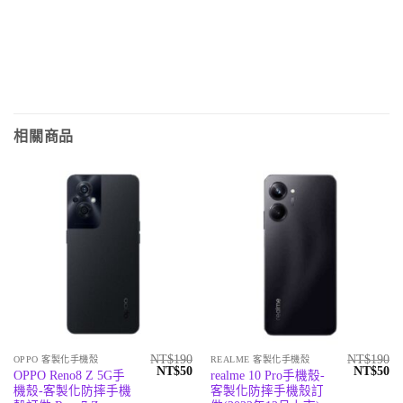
相關商品
NT$
190
NT$
190
OPPO 客製化手機殼
REALME 客製化手機殼
原
目
原
目
NT$
50
NT$
50
OPPO Reno8 Z 5G手
realme 10 Pro手機殼-
始
前
始
前
機殼-客製化防摔手機
客製化防摔手機殼訂
價
價
價
價