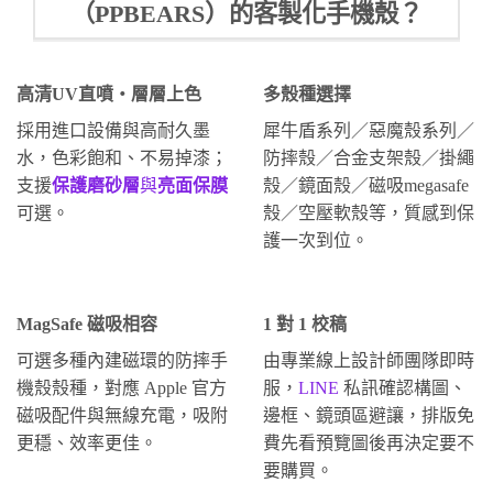
（PPBEARS）的客製化手機殼？
高清UV直噴・層層上色
多殼種選擇
採用進口設備與高耐久墨
犀牛盾系列／惡魔殼系列／
水，色彩飽和、不易掉漆；
防摔殼／合金支架殼／掛繩
支援
保護磨砂層
與
亮面保膜
殼／鏡面殼／磁吸megasafe
可選。
殼／空壓軟殼等，質感到保
護一次到位。
MagSafe 磁吸相容
1 對 1 校稿
可選多種內建磁環的防摔手
由專業線上設計師團隊即時
機殼殼種，對應 Apple 官方
服，
LINE
私訊確認構圖、
磁吸配件與無線充電，吸附
邊框、鏡頭區避讓，排版免
更穩、效率更佳。
費先看預覽圖後再決定要不
要購買。