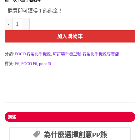
第一次下單？看教學 →
購買即可獲得 1 熊熊金！
POCO F6手機殼-客製化防摔手機殼訂做红米turbo3 5G 數量
加入購物車
分類:
POCO 客製化手機殼
,
可訂製手機型號-客製化手機殼專賣店
標籤:
F6
,
POCO F6
,
pocof6
描述
為什麼選擇創意PP熊