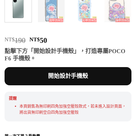
原
目
NT$
190
NT$
50
始
前
點擊下方「開始設計手機殼」，打造專屬POCO
價
價
F6 手機殼。
格：
格：
NT$190。
NT$50。
開始設計手機殼
提醒
本頁銷售為無印刷四角加強空壓殼款式，若未進入設計頁面，
將出貨無印刷空白四角加強空壓殼