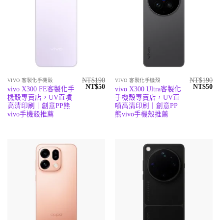
NT$
190
NT$
190
VIVO 客製化手機殼
VIVO 客製化手機殼
原
目
原
目
NT$
50
NT$
50
vivo X300 FE客製化手
vivo X300 Ultra客製化
始
前
始
前
機殼專賣店，UV直噴
手機殼專賣店，UV直
價
價
價
價
格：
格：
格：
格
高清印刷｜創意PP熊
噴高清印刷｜創意PP
NT$190。
NT$50。
NT$190
N
vivo手機殼推薦
熊vivo手機殼推薦