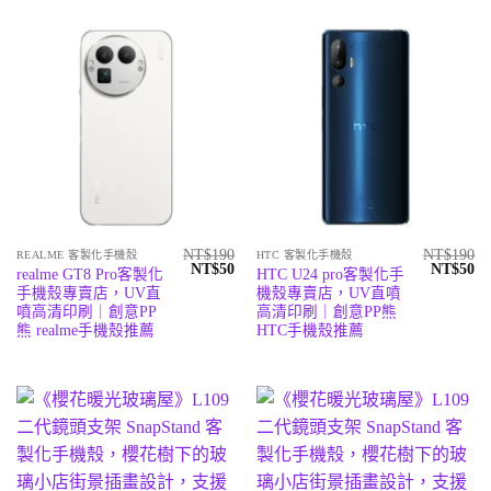
NT$
190
NT$
190
REALME 客製化手機殼
HTC 客製化手機殼
原
目
原
目
NT$
50
NT$
50
realme GT8 Pro客製化
HTC U24 pro客製化手
始
前
始
前
手機殼專賣店，UV直
機殼專賣店，UV直噴
價
價
價
價
格：
格：
格：
格
噴高清印刷｜創意PP
高清印刷｜創意PP熊
NT$190。
NT$50。
NT$190
N
熊 realme手機殼推薦
HTC手機殼推薦