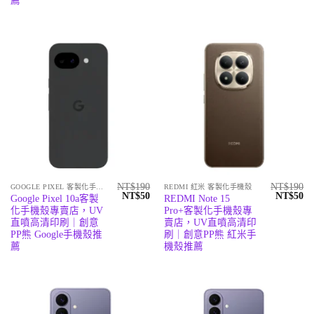
薦
NT$
190
NT$
190
GOOGLE PIXEL 客製化手機殼
REDMI 紅米 客製化手機殼
原
目
原
目
NT$
50
NT$
50
Google Pixel 10a客製
REDMI Note 15
始
前
始
前
化手機殼專賣店，UV
Pro+客製化手機殼專
價
價
價
價
格：
格：
格：
格
直噴高清印刷｜創意
賣店，UV直噴高清印
NT$190。
NT$50。
NT$190
N
PP熊 Google手機殼推
刷｜創意PP熊 紅米手
薦
機殼推薦