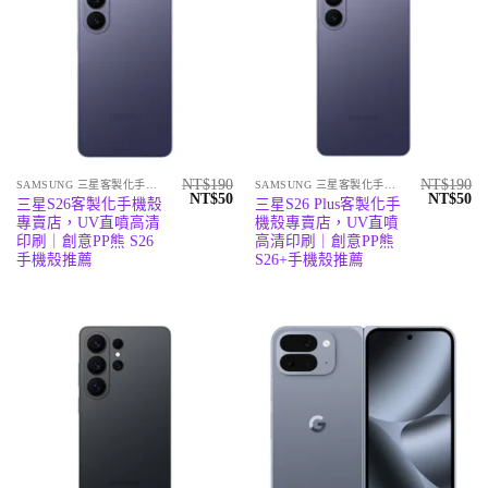
NT$
190
NT$
190
SAMSUNG 三星客製化手機殼
SAMSUNG 三星客製化手機殼
原
目
原
目
NT$
50
NT$
50
三星S26客製化手機殼
三星S26 Plus客製化手
始
前
始
前
專賣店，UV直噴高清
機殼專賣店，UV直噴
價
價
價
價
格：
格：
格：
格
印刷｜創意PP熊 S26
高清印刷｜創意PP熊
NT$190。
NT$50。
NT$190
N
手機殼推薦
S26+手機殼推薦