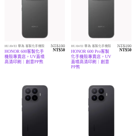
NT$
190
NT$
190
HUAWEI 華為 客製化手機殼
HUAWEI 華為 客製化手機殼
原
目
原
目
NT$
50
NT$
50
HONOR 600客製化手
HONOR 600 Pro客製
始
前
始
前
機殼專賣店，UV直噴
化手機殼專賣店，UV
價
價
價
價
格：
格：
格：
格
高清印刷｜創意PP熊
直噴高清印刷｜創意
NT$190。
NT$50。
NT$190
N
PP熊