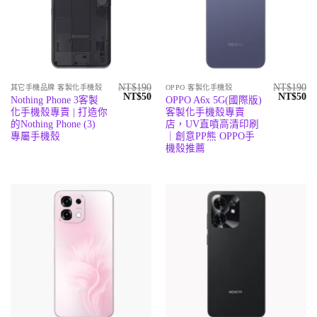
NT$
190
NT$
190
其它手機品牌 客製化手機殼
OPPO 客製化手機殼
原
目
原
目
NT$
50
NT$
50
Nothing Phone 3客製
OPPO A6x 5G(國際版)
始
前
始
前
化手機殼專賣 | 打造你
客製化手機殼專賣
價
價
價
價
格：
格：
格：
格
的Nothing Phone (3)
店，UV直噴高清印刷
NT$190。
NT$50。
NT$190
N
專屬手機殼
｜創意PP熊 OPPO手
機殼推薦