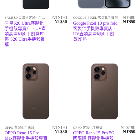
NT$
190
NT$
80
SAMSUNG 三星客製化手機殼
GOOGLE PIXEL 客製化手機殼
原
目
原
目
NT$
50
NT$
50
三星S26 Ultra客製化
Google Pixel 10 pro fold
始
前
始
前
手機殼專賣店，UV直
客製化手機殼專賣店，
價
價
價
價
格：
格：
格：
格
噴高清印刷｜創意PP
UV直噴高清印刷｜創
NT$190。
NT$50。
NT$80。
N
熊 S26 Ultra手機殼推
意PP熊
薦
NT$
190
NT$
190
OPPO 客製化手機殼
OPPO 客製化手機殼
原
目
原
目
NT$
50
NT$
50
OPPO Reno 15 Pro
OPPO Reno 15 Pro 5G
始
前
始
前
Max客製化手機殼專賣
國際版 客製化手機殼
價
價
價
價