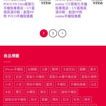
NT$
190
NT$
190
POCO 客製化手機殼
REALME 客製化手機殼
原
目
原
目
NT$
50
NT$
50
POCO F8 Ultra客製化
realme 15T客製化手機
始
前
始
前
手機殼專賣店，UV直
殼專賣店，UV直噴高
價
價
價
價
格：
格：
格：
格
噴高清印刷｜創意PP
清印刷｜創意PP熊
NT$190。
NT$50。
NT$190
N
熊 POCO手機殼推薦
realme手機殼推薦
1
2
商品標籤
iPhone手機殼
似顏繪
元素
動物
卡皮巴拉
圖騰
夏天
天空
女孩
客製化手機殼
客製化水鑽手機皮套
客製化禮物
小米
少女
情侶手機殼
愛情
手機殼
手機殼推薦
日式
木紋
櫻花
水鑽殼
潮流
石材
磁吸手機殼
磁吸支架手機殼
秋天
節慶
簡約
紅米
紅色
綠色