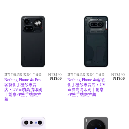
NT$
190
NT$
190
其它手機品牌 客製化手機殼
其它手機品牌 客製化手機殼
原
目
原
目
NT$
50
NT$
50
Nothing Phone 4a Pro
Nothing Phone 4a客製
始
前
始
前
客製化手機殼專賣
化手機殼專賣店，UV
價
價
價
價
格：
格：
格：
格
店，UV直噴高清印刷
直噴高清印刷｜創意
NT$190。
NT$50。
NT$190
N
｜創意PP熊手機殼推
PP熊手機殼推薦
薦