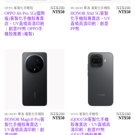
NT$
190
NT$
190
OPPO 客製化手機殼
HUAWEI 華為 客製化手機殼
原
目
原
目
NT$
50
NT$
50
OPPO A6 Pro 5G(國際
HONOR X6d 5G客製
始
前
始
前
版)客製化手機殼專賣
化手機殼專賣店，UV
價
價
價
價
格：
格：
格：
格
店，UV直噴高清印刷
直噴高清印刷｜創意
NT$190。
NT$50。
NT$190
N
｜創意PP熊 OPPO手
PP熊
機殼推薦 (複製)
NT$
190
NT$
190
HUAWEI 華為 客製化手機殼
VIVO 客製化手機殼
原
目
原
目
NT$
50
NT$
50
HONOR Magic8 Pro客
iQOO15R客製化手機
始
前
始
前
製化手機殼專賣店，
殼專賣店，UV直噴高
價
價
價
價
格：
格：
格：
格
UV直噴高清印刷｜創
清印刷｜創意PP熊
NT$190。
NT$50。
NT$190
N
意PP熊
iQOO手機殼推薦