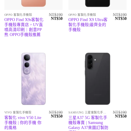
NT$
190
NT$
190
OPPO 客製化手機殼
OPPO 客製化手機殼
原
目
原
目
NT$
50
NT$
50
OPPO Find X9s客製化
OPPO Find X9 Ultra客
始
前
始
前
手機殼專賣店，UV直
製化手機殼|最齊全的
價
價
價
價
格：
格：
格：
格
噴高清印刷｜創意PP
手機殼
NT$190。
NT$50。
NT$190
N
熊 OPPO手機殼推薦
NT$
190
NT$
190
VIVO 客製化手機殼
SAMSUNG 三星客製化手機殼
原
目
原
目
NT$
50
NT$
50
客製化 vivo V50 Lite
三星A37 5G 客製化手
始
前
始
前
手機殼 | 你的手機 你
機殼專賣 | Samsung
價
價
價
價
格：
格：
格：
格
的風格
Galaxy A37來圖訂製防