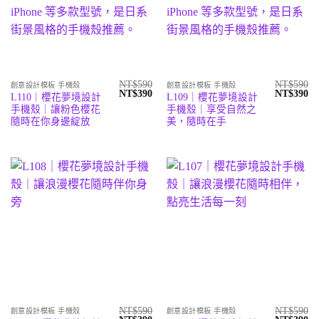
NT$
590
NT$
590
創意設計模板 手機殼
創意設計模板 手機殼
原
目
原
目
NT$
390
NT$
390
L110｜櫻花夢境設計
L109｜櫻花夢境設計
始
前
始
前
手機殼｜讓粉色櫻花
手機殼｜享受自然之
價
價
價
價
格：
格：
格：
格
隨時在你身邊綻放
美，隨時在手
NT$590。
NT$390。
NT$590。
N
NT$
590
NT$
590
創意設計模板 手機殼
創意設計模板 手機殼