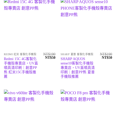
NT$
190
NT$
190
REDMI 紅米 客製化手機殼
SHARP 夏普 客製化手機殼
原
目
原
目
NT$
50
NT$
50
Redmi 15C 4G客製化
SHARP AQUOS
始
前
始
前
手機殼專賣店，UV直
sense10客製化手機殼
價
價
價
價
格：
格：
格：
格
噴高清印刷｜創意PP
專賣店，UV直噴高清
NT$190。
NT$50。
NT$190
N
熊 紅米15C手機殼推
印刷｜創意PP熊 夏普
薦
手機殼推薦