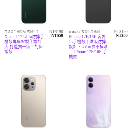
NT$
190
NT$
190
可訂製手機型號-客製化手機殼專賣店
IPHONE 客製化手機殼
原
目
原
目
NT$
50
NT$
50
Xiaomi 17 Ultra防摔手
iPhone 17E/16E 客製
始
前
始
前
機殼專屬客製化設計
化手機殼｜磁吸防摔
價
價
價
價
格：
格：
格：
格
店 打造獨一無二的保
設計，UV直噴不掉漆
NT$190。
NT$50。
NT$190
N
護殼
｜ iPhone 17E/16E 手
機殼