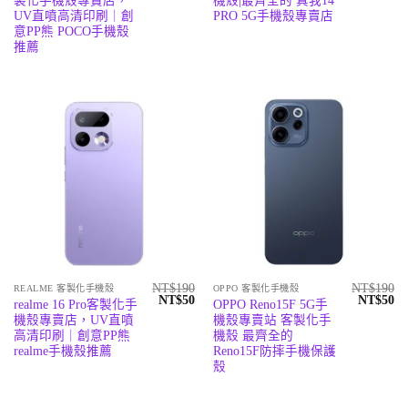
製化手機殼專賣店，
機殼|最齊全的 真我14
價
價
價
價
格：
格：
格：
格
UV直噴高清印刷｜創
PRO 5G手機殼專賣店
NT$190。
NT$50。
NT$190
N
意PP熊 POCO手機殼
推薦
NT$
190
NT$
190
REALME 客製化手機殼
OPPO 客製化手機殼
原
目
原
目
NT$
50
NT$
50
realme 16 Pro客製化手
OPPO Reno15F 5G手
始
前
始
前
機殼專賣店，UV直噴
機殼專賣站 客製化手
價
價
價
價
格：
格：
格：
格
高清印刷｜創意PP熊
機殼 最齊全的
NT$190。
NT$50。
NT$190
N
realme手機殼推薦
Reno15F防摔手機保護
殼