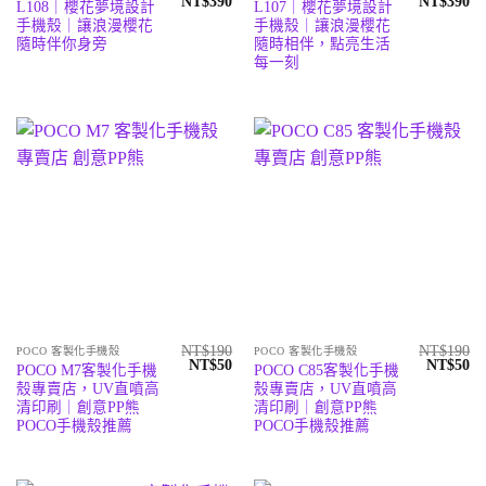
原
目
原
目
NT$
390
NT$
390
L108｜櫻花夢境設計
L107｜櫻花夢境設計
始
前
始
前
手機殼｜讓浪漫櫻花
手機殼｜讓浪漫櫻花
價
價
價
價
格：
格：
格：
格
隨時伴你身旁
隨時相伴，點亮生活
NT$590。
NT$390。
NT$590。
N
每一刻
NT$
190
NT$
190
POCO 客製化手機殼
POCO 客製化手機殼
原
目
原
目
NT$
50
NT$
50
POCO M7客製化手機
POCO C85客製化手機
始
前
始
前
殼專賣店，UV直噴高
殼專賣店，UV直噴高
價
價
價
價
格：
格：
格：
格
清印刷｜創意PP熊
清印刷｜創意PP熊
NT$190。
NT$50。
NT$190
N
POCO手機殼推薦
POCO手機殼推薦