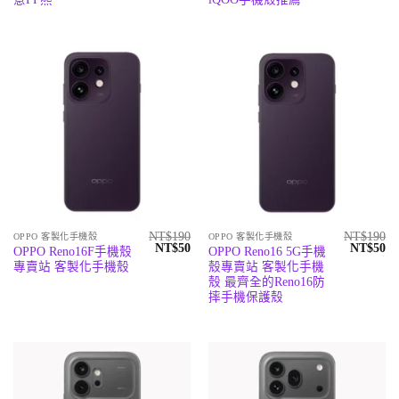
NT$
190
NT$
190
OPPO 客製化手機殼
OPPO 客製化手機殼
原
目
原
目
NT$
50
NT$
50
OPPO Reno16F手機殼
OPPO Reno16 5G手機
始
前
始
前
專賣站 客製化手機殼
殼專賣站 客製化手機
價
價
價
價
格：
格：
格：
格
殼 最齊全的Reno16防
NT$190。
NT$50。
NT$190
N
摔手機保護殼