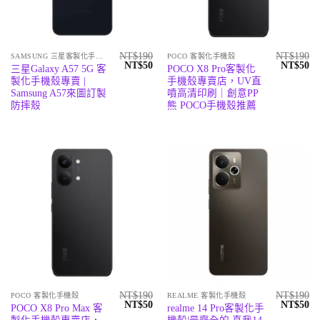
NT$
190
NT$
190
SAMSUNG 三星客製化手機殼
POCO 客製化手機殼
原
目
原
目
NT$
50
NT$
50
三星Galaxy A57 5G 客
POCO X8 Pro客製化
始
前
始
前
製化手機殼專賣 |
手機殼專賣店，UV直
價
價
價
價
格：
格：
格：
格
Samsung A57來圖訂製
噴高清印刷｜創意PP
NT$190。
NT$50。
NT$190
N
防摔殼
熊 POCO手機殼推薦
NT$
190
NT$
190
POCO 客製化手機殼
REALME 客製化手機殼
原
目
原
目
NT$
50
NT$
50
POCO X8 Pro Max 客
realme 14 Pro客製化手
始
前
始
前