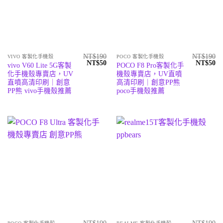
NT$
190
NT$
190
VIVO 客製化手機殼
POCO 客製化手機殼
原
目
原
目
NT$
50
NT$
50
vivo V60 Lite 5G客製
POCO F8 Pro客製化手
始
前
始
前
化手機殼專賣店，UV
機殼專賣店，UV直噴
價
價
價
價
格：
格：
格：
格
直噴高清印刷｜創意
高清印刷｜創意PP熊
NT$190。
NT$50。
NT$190
N
PP熊 vivo手機殼推薦
poco手機殼推薦