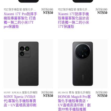
NT$
190
NT$
190
可訂製手機型號-客製化手機殼專賣店
可訂製手機型號-客製化手機殼專賣店
原
目
原
目
NT$
50
NT$
50
Xiaomi 17T Pro防摔手
Xiaomi 17T防摔手機
始
前
始
前
機殼專屬客製化 打造
殼專屬客製化設計店
價
價
價
價
格：
格：
格：
格
獨一無二的小米17T
打造獨一無二的小米
NT$190。
NT$50。
NT$190
N
pro保護殼
17T保護殼
NT$
190
NT$
190
SONY XPERIA 客製化手機殼
HUAWEI 華為 客製化手機殼
原
目
原
目
NT$
50
NT$
50
SONY Xperia 1VIII(8
HONOR Magic8 Pro客
始
前
始
前
代)客製化手機殼專賣
製化手機殼專賣店，
價
價
價
價
格：
格：
格：
格
店，UV直噴高清印刷
UV直噴高清印刷｜創
NT$190。
NT$50。
NT$190
N
意PP熊手機殼推薦