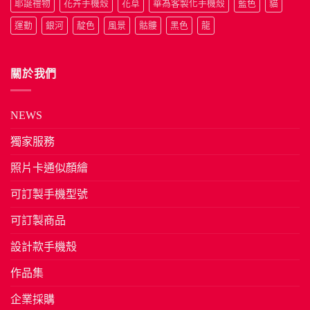
耶誕禮物
花卉手機殼
花草
華為客製化手機殼
藍色
貓
運動
銀河
靛色
風景
骷髏
黑色
龍
關於我們
NEWS
獨家服務
照片卡通似顏繪
可訂製手機型號
可訂製商品
設計款手機殼
作品集
企業採購