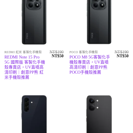
NT$
190
NT$
190
REDMI 紅米 客製化手機殼
POCO 客製化手機殼
原
目
原
目
NT$
50
NT$
50
REDMI Note 15 Pro
POCO M8 5G客製化手
始
前
始
前
5G 國際版 客製化手機
機殼專賣店，UV直噴
價
價
價
價
格：
格：
格：
格
殼專賣店，UV直噴高
高清印刷｜創意PP熊
NT$190。
NT$50。
NT$190
N
清印刷｜創意PP熊 紅
POCO手機殼推薦
米手機殼推薦