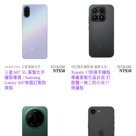
NT$
190
NT$
190
SAMSUNG 三星客製化手機殼
可訂製手機型號-客製化手機殼專賣店
原
目
原
目
NT$
50
NT$
50
三星A07 5G 客製化手
Xiaomi 17防摔手機殼
始
前
始
前
機殼專賣 | Samsung
專屬客製化設計店 打
價
價
價
價
格：
格：
格：
格
Galaxy A07來圖訂製防
造獨一無二的小米17
NT$190。
NT$50。
NT$190
N
摔殼
保護殼