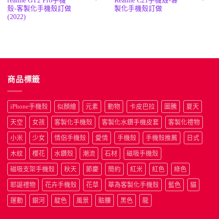
realme GT2 Pro手機
Realme C21手機殼-客
始
前
始
前
殼-客製化手機殼訂做
製化手機殼訂做
價
價
價
價
格：
格：
格：
格
(2022)
NT$190。
NT$50。
NT$190
N
商品標籤
iPhone手機殼
似顏繪
元素
動物
卡皮巴拉
圖騰
夏天
天空
女孩
客製化手機殼
客製化水鑽手機皮套
客製化禮物
小米
少女
情侶手機殼
愛情
手機殼
手機殼推薦
日式
木紋
櫻花
水鑽殼
潮流
石材
磁吸手機殼
磁吸支架手機殼
秋天
節慶
簡約
紅米
紅色
綠色
耶誕禮物
花卉手機殼
花草
華為客製化手機殼
藍色
貓
運動
銀河
靛色
風景
骷髏
黑色
龍