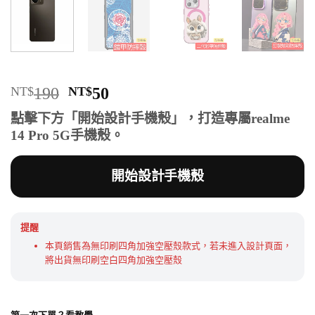
原
目
NT$
190
NT$
50
始
前
點擊下方「開始設計手機殼」，打造專屬realme
價
價
14 Pro 5G手機殼。
格：
格：
NT$190。
NT$50。
開始設計手機殼
提醒
本頁銷售為無印刷四角加強空壓殼款式，若未進入設計頁面，
將出貨無印刷空白四角加強空壓殼