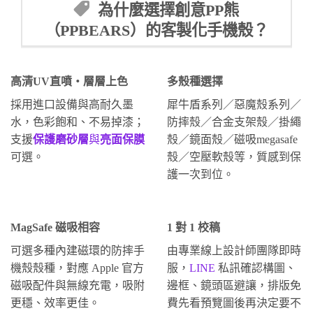
為什麼選擇創意PP熊
（PPBEARS）的客製化手機殼？
高清UV直噴・層層上色
多殼種選擇
採用進口設備與高耐久墨
犀牛盾系列／惡魔殼系列／
水，色彩飽和、不易掉漆；
防摔殼／合金支架殼／掛繩
支援
保護磨砂層
與
亮面保膜
殼／鏡面殼／磁吸megasafe
可選。
殼／空壓軟殼等，質感到保
護一次到位。
MagSafe 磁吸相容
1 對 1 校稿
可選多種內建磁環的防摔手
由專業線上設計師團隊即時
機殼殼種，對應 Apple 官方
服，
LINE
私訊確認構圖、
磁吸配件與無線充電，吸附
邊框、鏡頭區避讓，排版免
更穩、效率更佳。
費先看預覽圖後再決定要不