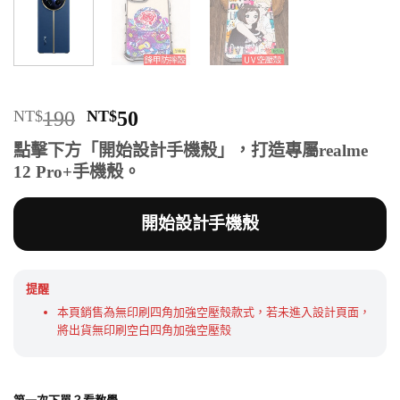
原
目
NT$
190
NT$
50
始
前
點擊下方「開始設計手機殼」，打造專屬realme
價
價
12 Pro+手機殼。
格：
格：
NT$190。
NT$50。
開始設計手機殼
提醒
本頁銷售為無印刷四角加強空壓殼款式，若未進入設計頁面，
將出貨無印刷空白四角加強空壓殼