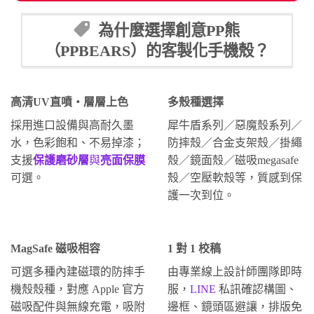
為什麼選擇創意PP熊
（PPBEARS）的客製化手機殼？
高清UV直噴・層層上色
多殼種選擇
採用進口設備與高耐久墨
犀牛盾系列／惡魔殼系列／
水，色彩飽和、不易掉漆；
防摔殼／合金支架殼／掛繩
支援
保護磨砂層
與
亮面保膜
殼／鏡面殼／磁吸megasafe
可選。
殼／空壓軟殼等，質感到保
護一次到位。
MagSafe 磁吸相容
1 對 1 校稿
可選多種內建磁環的防摔手
由專業線上設計師團隊即時
機殼殼種，對應 Apple 官方
服，
LINE
私訊確認構圖、
磁吸配件與無線充電，吸附
邊框、鏡頭區避讓，排版免