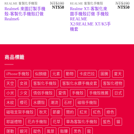
NT$
190
NT$
190
REALME 客製化手機殼
REALME 客製化手機殼
原
目
原
目
NT$
50
NT$
50
Realme6 來圖訂製手機
Realme XT-客製化來
始
前
始
前
殼-客製化手機殼訂做
圖手機殼訂做 手機殼
價
價
價
價
格：
格：
格：
格
Realme6
REALME
NT$190。
NT$50。
NT$190
N
X2/REALME XT/K5手
機套
商品標籤
iPhone手機殼
似顏繪
元素
動物
卡皮巴拉
圖騰
夏天
天空
女孩
客製化手機殼
客製化水鑽手機皮套
客製化禮物
小米
少女
情侶手機殼
愛情
手機殼
手機殼推薦
日式
木紋
櫻花
水鑽殼
潮流
石材
磁吸手機殼
磁吸支架手機殼
秋天
節慶
簡約
紅米
紅色
綠色
耶誕禮物
花卉手機殼
花草
華為客製化手機殼
藍色
貓
運動
銀河
靛色
風景
骷髏
黑色
龍