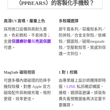
（PPBEARS）的客製化手機殼？
高清UV直噴・層層上色
多殼種選擇
採用進口設備與高耐久墨
犀牛盾系列／惡魔殼系列／
水，色彩飽和、不易掉漆；
防摔殼／合金支架殼／掛繩
支援
保護磨砂層
與
亮面保膜
殼／鏡面殼／磁吸megasafe
可選。
殼／空壓軟殼等，質感到保
護一次到位。
MagSafe 磁吸相容
1 對 1 校稿
可選多種內建磁環的防摔手
由專業線上設計師團隊即時
機殼殼種，對應 Apple 官方
服，
LINE
私訊確認構圖、
磁吸配件與無線充電，吸附
邊框、鏡頭區避讓，排版免
更穩、效率更佳。
費先看預覽圖後再決定要不
要購買。