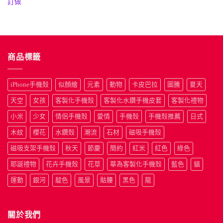
格：
格：
格：
格
訂做
NT$190。
NT$50。
NT$190
N
商品標籤
iPhone手機殼
似顏繪
元素
動物
卡皮巴拉
圖騰
夏天
天空
女孩
客製化手機殼
客製化水鑽手機皮套
客製化禮物
小米
少女
情侶手機殼
愛情
手機殼
手機殼推薦
日式
木紋
櫻花
水鑽殼
潮流
石材
磁吸手機殼
磁吸支架手機殼
秋天
節慶
簡約
紅米
紅色
綠色
耶誕禮物
花卉手機殼
花草
華為客製化手機殼
藍色
貓
運動
銀河
靛色
風景
骷髏
黑色
龍
關於我們