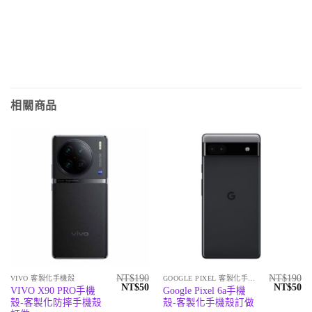
相關商品
NT$
190
NT$
190
VIVO 客製化手機殼
GOOGLE PIXEL 客製化手機殼
原
目
原
目
NT$
50
NT$
50
VIVO X90 PRO手機
Google Pixel 6a手機
始
前
始
前
殼-客製化防摔手機殼
殼-客製化手機殼訂做
價
價
價
價