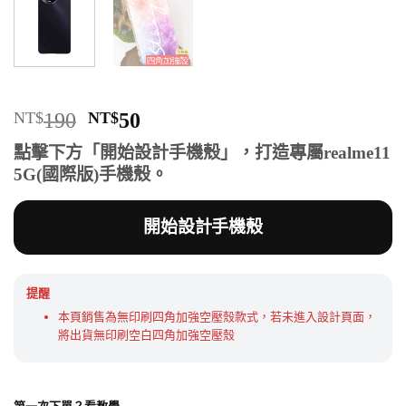
原
目
NT$
190
NT$
50
始
前
點擊下方「開始設計手機殼」，打造專屬realme11
價
價
5G(國際版)手機殼。
格：
格：
NT$190。
NT$50。
開始設計手機殼
提醒
本頁銷售為無印刷四角加強空壓殼款式，若未進入設計頁面，
將出貨無印刷空白四角加強空壓殼