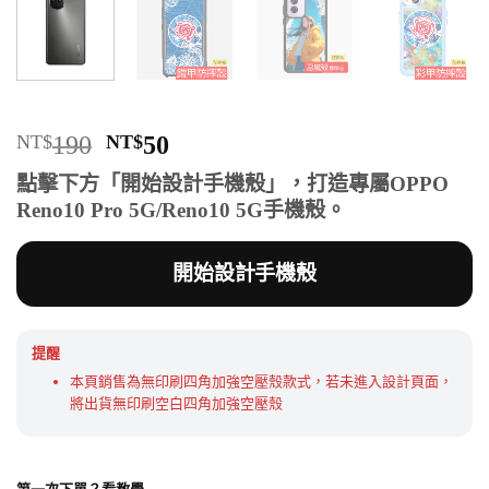
原
目
NT$
190
NT$
50
始
前
點擊下方「開始設計手機殼」，打造專屬OPPO
價
價
Reno10 Pro 5G/Reno10 5G手機殼。
格：
格：
NT$190。
NT$50。
開始設計手機殼
提醒
本頁銷售為無印刷四角加強空壓殼款式，若未進入設計頁面，
將出貨無印刷空白四角加強空壓殼