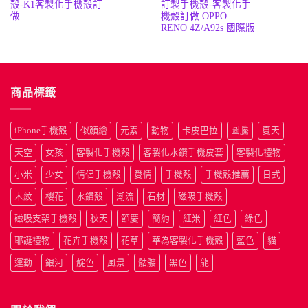
殼-K1客製化手機殼訂
訂製手機殼-客製化手
價
價
價
價
格：
格：
格：
格
做
機殼訂做 OPPO
NT$190。
NT$50。
NT$190
N
RENO 4Z/A92s 國際版
商品標籤
iPhone手機殼
似顏繪
元素
動物
卡皮巴拉
圖騰
夏天
天空
女孩
客製化手機殼
客製化水鑽手機皮套
客製化禮物
小米
少女
情侶手機殼
愛情
手機殼
手機殼推薦
日式
木紋
櫻花
水鑽殼
潮流
石材
磁吸手機殼
磁吸支架手機殼
秋天
節慶
簡約
紅米
紅色
綠色
耶誕禮物
花卉手機殼
花草
華為客製化手機殼
藍色
貓
運動
銀河
靛色
風景
骷髏
黑色
龍