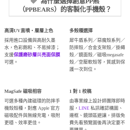
為什麼選擇創意PP熊
（PPBEARS）的客製化手機殼？
高清UV直噴・層層上色
多殼種選擇
採用進口設備與高耐久墨
犀牛盾系列／惡魔殼系列／
水，色彩飽和、不易掉漆；
防摔殼／合金支架殼／掛繩
支援
保護磨砂層
與
亮面保膜
殼／鏡面殼／磁吸megasafe
可選。
殼／空壓軟殼等，質感到保
護一次到位。
MagSafe 磁吸相容
1 對 1 校稿
可選多種內建磁環的防摔手
由專業線上設計師團隊即時
機殼殼種，對應 Apple 官方
服，
LINE
私訊確認構圖、
磁吸配件與無線充電，吸附
邊框、鏡頭區避讓，排版免
更穩、效率更佳。
費先看預覽圖後再決定要不
要購買。