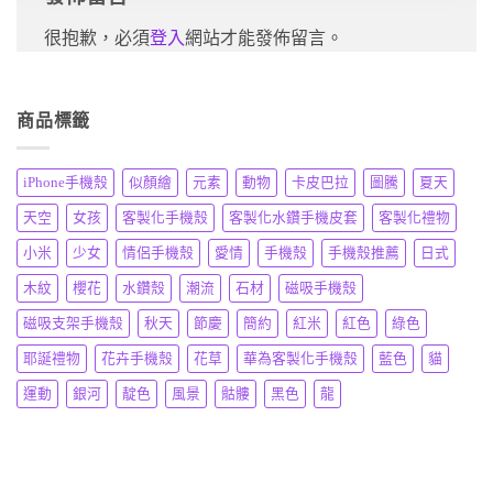
很抱歉，必須
登入
網站才能發佈留言。
商品標籤
iPhone手機殼
似顏繪
元素
動物
卡皮巴拉
圖騰
夏天
天空
女孩
客製化手機殼
客製化水鑽手機皮套
客製化禮物
小米
少女
情侶手機殼
愛情
手機殼
手機殼推薦
日式
木紋
櫻花
水鑽殼
潮流
石材
磁吸手機殼
磁吸支架手機殼
秋天
節慶
簡約
紅米
紅色
綠色
耶誕禮物
花卉手機殼
花草
華為客製化手機殼
藍色
貓
運動
銀河
靛色
風景
骷髏
黑色
龍