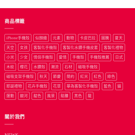
商品標籤
iPhone手機殼
似顏繪
元素
動物
卡皮巴拉
圖騰
夏天
天空
女孩
客製化手機殼
客製化水鑽手機皮套
客製化禮物
小米
少女
情侶手機殼
愛情
手機殼
手機殼推薦
日式
木紋
櫻花
水鑽殼
潮流
石材
磁吸手機殼
磁吸支架手機殼
秋天
節慶
簡約
紅米
紅色
綠色
耶誕禮物
花卉手機殼
花草
華為客製化手機殼
藍色
貓
運動
銀河
靛色
風景
骷髏
黑色
龍
關於我們