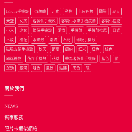
iPhone手機殼
似顏繪
元素
動物
卡皮巴拉
圖騰
夏天
天空
女孩
客製化手機殼
客製化水鑽手機皮套
客製化禮物
小米
少女
情侶手機殼
愛情
手機殼
手機殼推薦
日式
木紋
櫻花
水鑽殼
潮流
石材
磁吸手機殼
磁吸支架手機殼
秋天
節慶
簡約
紅米
紅色
綠色
耶誕禮物
花卉手機殼
花草
華為客製化手機殼
藍色
貓
運動
銀河
靛色
風景
骷髏
黑色
龍
關於我們
NEWS
獨家服務
照片卡通似顏繪