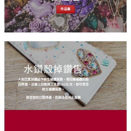
作品集
水鑽殼掉鑽售
人為因素掉鑽給予終生補鑽服務，寄回需補鑽的殼
回熊窩，且補上回郵與工本費100元/次，即可享受
終生補鑽服務。
原型號若已經停產，則無法使用此服務