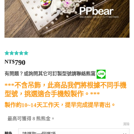
評分
8
5
/
NT$
790
5，已有
位
顧客進行評
有問題？或詢問其它可訂製型號請聯絡熊窩
分
***不含吊飾，此商品我們將根據不同手機
型號，挑選適合手機殼製作。***
製作約10~14天工作天，提早完成提早寄出。
最高可獲得 8 熊熊金。
清除
顏色