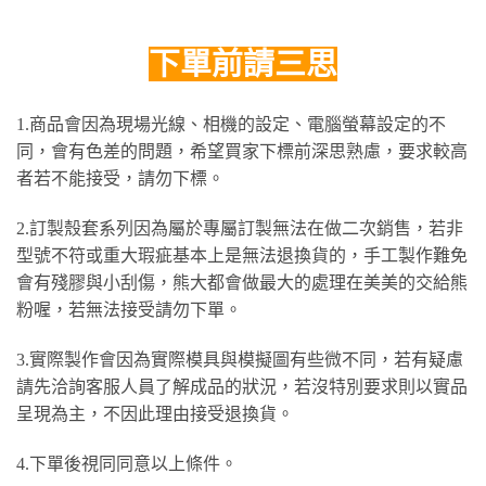
下單前請三思
1.商品會因為現場光線、相機的設定、電腦螢幕設定的不
同，會有色差的問題，希望買家下標前深思熟慮，要求較高
者若不能接受，請勿下標。
2.訂製殼套系列因為屬於專屬訂製無法在做二次銷售，若非
型號不符或重大瑕疵基本上是無法退換貨的，手工製作難免
會有殘膠與小刮傷，熊大都會做最大的處理在美美的交給熊
粉喔，若無法接受請勿下單。
3.實際製作會因為實際模具與模擬圖有些微不同，若有疑慮
請先洽詢客服人員了解成品的狀況，若沒特別要求則以實品
呈現為主，不因此理由接受退換貨。
4.下單後視同同意以上條件。