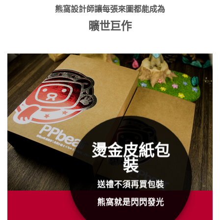
熊窩設計師讓每張來圖都能成為
曠世巨作
燙金皮紙包
裝
送禮不須再買包裝
熊窩就是閃閃發光