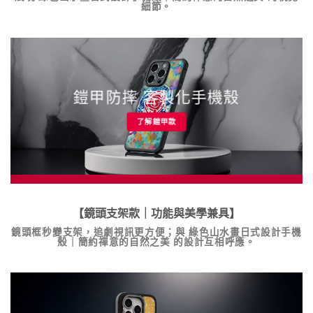
細節。
鎧甲防摔 客製化手機殼
了解鎧甲款
【鏡頭支架款｜功能與美學兼具】
鏡頭框秒變支架，追劇視訊更方便；與
綠色山水畫日式設計手機
殼｜簡約禪意的自然之美
的設計互相呼應。