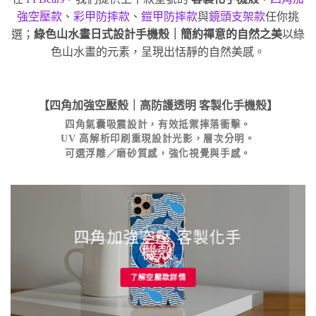
強空壓款
、
彩甲防摔款
、
鎧甲防摔款
與
鏡頭支架款
任你挑
選；
綠色山水畫日式設計手機殼｜簡約禪意的自然之美
以綠
色山水畫的元素，呈現出恬靜的自然美感。
【四角加強空壓殼｜高防護透明
客製化手機殼
】
四角氣囊吸震設計，有效抵禦摔落衝擊。
UV 高解析印刷重現設計光影，層次分明。
可選浮雕／磨砂質感，強化視覺與手感。
四角加強空壓 客製化手
機殼
了解空壓款詳情