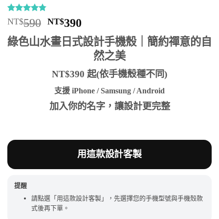
評分
8
4.75
原
目
NT$
590
NT$
390
/ 5，已有
始
前
位顧客進
綠色山水畫日式設計手機殼｜簡約禪意的自
行評分
價
價
然之美
格：
格：
NT$590。
NT$390。
NT$390 起(依手機殼種不同)
支援 iPhone / Samsung / Android
加入你的名字，讓設計更完整
用這款設計客製
提醒
請點選「用這款設計客製」，先選擇您的手機型號與手機殼款
式後再下單。