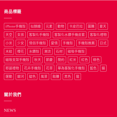
商品標籤
iPhone手機殼
似顏繪
元素
動物
卡皮巴拉
圖騰
夏天
天空
女孩
客製化手機殼
客製化水鑽手機皮套
客製化禮物
小米
少女
情侶手機殼
愛情
手機殼
手機殼推薦
日式
木紋
櫻花
水鑽殼
潮流
石材
磁吸手機殼
磁吸支架手機殼
秋天
節慶
簡約
紅米
紅色
綠色
耶誕禮物
花卉手機殼
花草
華為客製化手機殼
藍色
貓
運動
銀河
靛色
風景
骷髏
黑色
龍
關於我們
NEWS