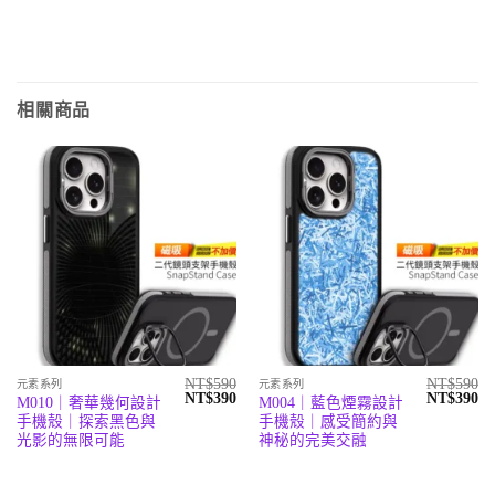
相關商品
NT$
590
NT$
590
元素系列
元素系列
原
目
原
目
NT$
390
NT$
390
M010｜奢華幾何設計
M004｜藍色煙霧設計
始
前
始
前
手機殼｜探索黑色與
手機殼｜感受簡約與
價
價
價
價
格：
格：
格：
格
光影的無限可能
神秘的完美交融
NT$590。
NT$390。
NT$590。
N