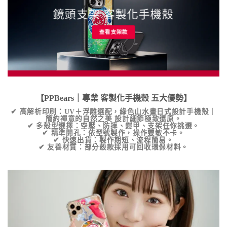
鏡頭支架 客製化手機殼
查看支架款
【PPBears｜專業
客製化手機殼
五大優勢】
✔
高解析印刷
：UV＋浮雕選配，
綠色山水畫日式設計手機殼｜
簡約禪意的自然之美
設計細節極致還原。
✔
多殼型選擇
：空壓、防摔、鎧甲、支架任你挑選。
✔
精準開孔
：依型號製作，操作靈敏不卡。
✔
快速出貨
：製作期短、流程簡易。
✔
友善材質
：部分殼款採用可回收環保材料。