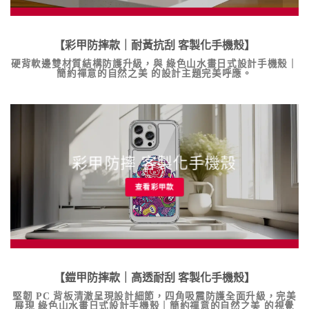
【彩甲防摔款｜耐黃抗刮
客製化手機殼
】
硬背軟邊雙材質結構防護升級，與
綠色山水畫日式設計手機殼｜
簡約禪意的自然之美
的設計主題完美呼應。
彩甲防摔 客製化手機殼
查看彩甲款
【鎧甲防摔款｜高透耐刮
客製化手機殼
】
堅韌 PC 背板清澈呈現設計細節，四角吸震防護全面升級，完美
展現
綠色山水畫日式設計手機殼｜簡約禪意的自然之美
的視覺