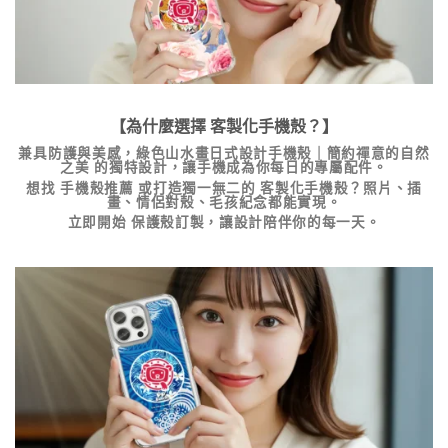
【為什麼選擇
客製化手機殼
？】
兼具防護與美感，
綠色山水畫日式設計手機殼｜簡約禪意的自然
之美
的獨特設計，讓手機成為你每日的專屬配件。
想找
手機殼推薦
或打造獨一無二的
客製化手機殼
？照片、插
畫、情侶對殼、毛孩紀念都能實現。
立即開始
保護殼訂製
，讓設計陪伴你的每一天。