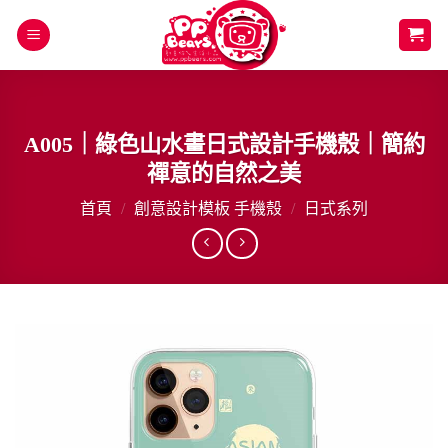
Skip
to
content
A005｜綠色山水畫日式設計手機殼｜簡約
禪意的自然之美
首頁
/
創意設計模板 手機殼
/
日式系列