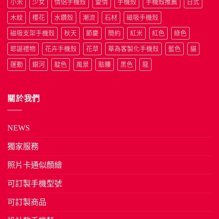
小米
少女
情侶手機殼
愛情
手機殼
手機殼推薦
日式
木紋
櫻花
水鑽殼
潮流
石材
磁吸手機殼
磁吸支架手機殼
秋天
節慶
簡約
紅米
紅色
綠色
耶誕禮物
花卉手機殼
花草
華為客製化手機殼
藍色
貓
運動
銀河
靛色
風景
骷髏
黑色
龍
關於我們
NEWS
獨家服務
照片卡通似顏繪
可訂製手機型號
可訂製商品