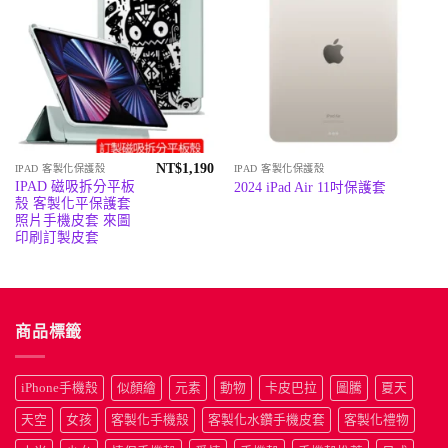
NT$
1,190
IPAD 客製化保護殼
IPAD 客製化保護殼
IPAD 磁吸拆分平板
2024 iPad Air 11吋保護套
殼 客製化平保護套
照片手機皮套 來圖
印刷訂製皮套
商品標籤
iPhone手機殼
似顏繪
元素
動物
卡皮巴拉
圖騰
夏天
天空
女孩
客製化手機殼
客製化水鑽手機皮套
客製化禮物