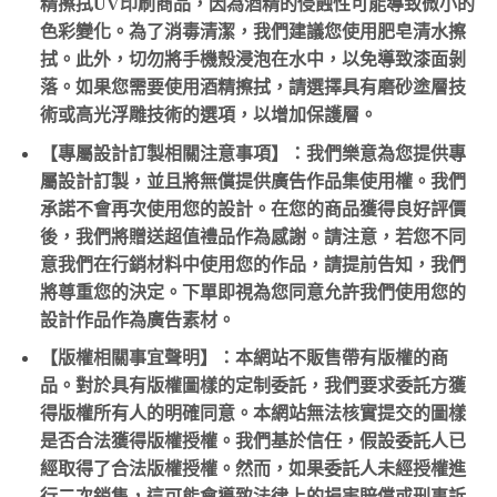
精擦拭UV印刷商品，因為酒精的侵蝕性可能導致微小的
色彩變化。為了消毒清潔，我們建議您使用肥皂清水擦
拭。此外，切勿將手機殼浸泡在水中，以免導致漆面剝
落。如果您需要使用酒精擦拭，請選擇具有磨砂塗層技
術或高光浮雕技術的選項，以增加保護層。
【專屬設計訂製相關注意事項】：我們樂意為您提供專
屬設計訂製，並且將無償提供廣告作品集使用權。我們
承諾不會再次使用您的設計。在您的商品獲得良好評價
後，我們將贈送超值禮品作為感謝。請注意，若您不同
意我們在行銷材料中使用您的作品，請提前告知，我們
將尊重您的決定。下單即視為您同意允許我們使用您的
設計作品作為廣告素材。
【版權相關事宜聲明】：本網站不販售帶有版權的商
品。對於具有版權圖樣的定制委託，我們要求委託方獲
得版權所有人的明確同意。本網站無法核實提交的圖樣
是否合法獲得版權授權。我們基於信任，假設委託人已
經取得了合法版權授權。然而，如果委託人未經授權進
行二次銷售，這可能會導致法律上的損害賠償或刑事訴