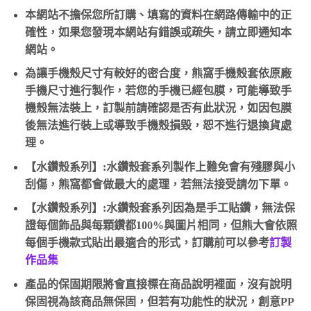
本網站不擔保您所訂購、填寫的資料在網路傳輸中的正
確性，如果您發現本網站有錯誤或疏失，請立即通知本
網站。
為讓手機殼尺寸有較好的密合度，熊窩手機殼套依原廠
手機尺寸進行製作，若您的手機已經包膜，可能導致手
機殼無法裝上，訂製前請確認是否有此狀況，如因包膜
後無法進行裝上或導致手機殼損毀，恕不進行退換貨處
理。
【水鑽殼系列】:水鑽殼套系列製作上難免會有殘膠與小
刮傷，熊窩都會做最大的處理，若無法接受請勿下單。
【水鑽殼系列】:水鑽殼套系列因為是手工貼鑽，無法保
證每個飾品與每顆鑽都100%與圖片相同，但熊大會依照
每個手機款式貼出最適合的形式，訂購前可以參考
訂製
作品集
產品的保固期限將會直接標在商品說明裡面，沒有說明
保固視為該商品無保固，但若有功能性的狀況，創意PP