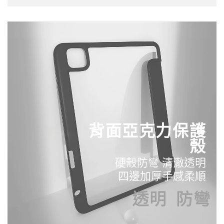
背面亞克力保護
殼
硬殼防彎 清澈透明
四邊加厚手感柔順