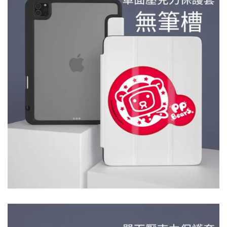
軟殼 裝缷
簡單，使
用方便 薄
度恰到好
處，輕巧
好用