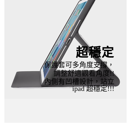
超穩定
保護套可多角度支撐，
調整舒適觀看角度!!
內側有凹槽設計，站立
ipad 超穩定!!!