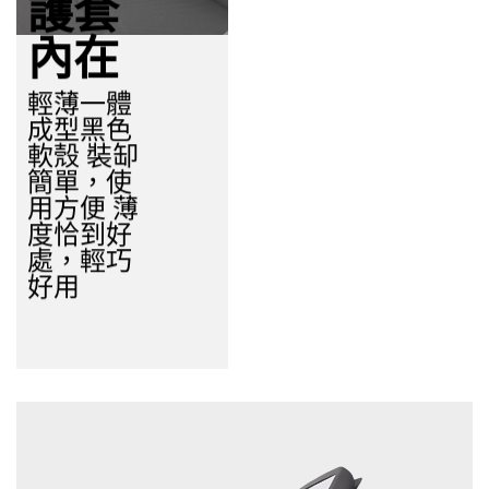
護套
內在
輕薄一體
成型黑色
軟殼 裝缷
簡單，使
用方便 薄
度恰到好
處，輕巧
好用