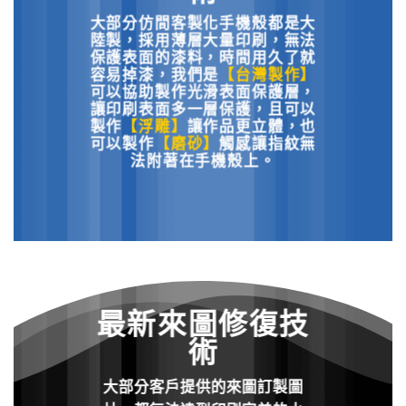
大部分仿間客製化手機殼都是大
陸製，採用薄層大量印刷，無法
保護表面的漆料，時間用久了就
容易掉漆，
我們是
【台灣製作】
可以協助製作光滑表面保護層，
讓印刷表面多一層保護，且可以
製作
【浮雕】
讓作品更立體，也
可以製作
【磨砂】
觸感讓指紋無
法附著在手機殼上。
最新來圖修復技
術
大部分客戶提供的來圖訂製圖