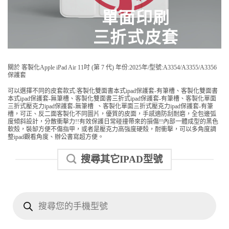
單面印刷
三折式皮套
關於 客製化Apple iPad Air 11吋 (第 7 代) 年份:2025年/型號:A3354/A3355/A3356
保護套
可以選擇不同的皮套款式:客製化雙面書本式ipad保護套-有筆槽、客製化雙面書
本式ipad保護套-無筆槽、客製化雙面書三折式ipad保護套-有筆槽、客製化單面
三折式壓克力ipad保護套-無筆槽 、客製化單面三折式壓克力ipad保護套-有筆
槽，可正、反二面客製化不同圖片，優質的皮面，手感適防刮耐磨，全包邊弧
度傾斜設計，分散衝擊力!!有效保護日常碰撞帶來的損傷!!內部一體成型的黑色
軟殼，裝缷方便不傷指甲，或者是壓克力高強度硬殼，耐衝擊，可以多角度調
整ipad觀看角度、辦公書寫超方便。
搜尋其它IPAD型號
Products
search