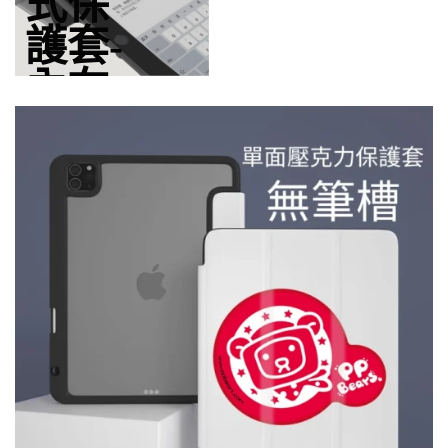
式保
護套-
內在
輕薄一體
成型黑色
軟殼 裝缷
簡單，使
用方便 薄
度恰到好
處，輕巧
好用