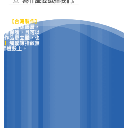
為什麼要選擇我們.
製化手機殼都是大
層大量印刷，無法
料，時間用久了就
們是
【台灣製作】
光滑表面保護層，
一層保護，且可以
讓作品更立體，也
砂】
觸感讓指紋無
在手機殼上。
圖修復技
術
提供的來圖訂製圖
達到印刷完美的水