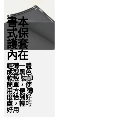
書本
式保
護套
內在
輕薄一體
成型黑色
軟殼 裝缷
簡單，使
用方便 薄
度恰到好
處，輕巧
好用