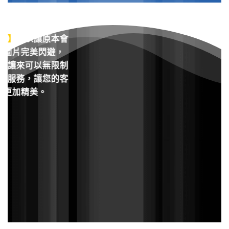
邊提供
【數位修
的照片更加細膩，
圖】
可以讓原本會
的圖片完美閃避，
】
讓來可以無限制
的服務，讓您的客
品更加精美。
客製手機
殼
幾萬個手機殼】
的
大量的【
實拍作品