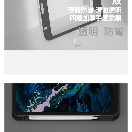
殼
硬殼防彎 清澈透明
四邊加厚手感柔順