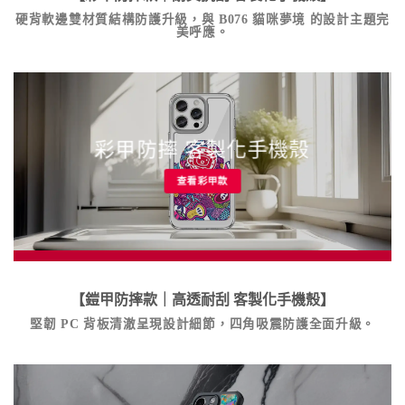
硬背軟邊雙材質結構防護升級，與
B076 貓咪夢境
的設計主題完
美呼應。
彩甲防摔 客製化手機殼
查看彩甲款
【鎧甲防摔款｜高透耐刮
客製化手機殼
】
堅韌 PC 背板清澈呈現設計細節，四角吸震防護全面升級。