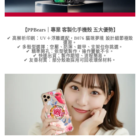
【PPBears｜專業
客製化手機殼
五大優勢】
✔
高解析印刷
：UV＋浮雕選配，
B076 貓咪夢境
設計細節極致
還原。
✔
多殼型選擇
：空壓、防摔、鎧甲、支架任你挑選。
✔
精準開孔
：依型號製作，操作靈敏不卡。
✔
快速出貨
：製作期短、流程簡易。
✔
友善材質
：部分殼款採用可回收環保材料。