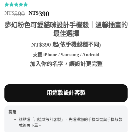
評分
7
5
/
原
目
NT$
590
NT$
390
5，已有
位
始
前
顧客進行評
夢幻粉色可愛貓咪設計手機殼｜溫馨插畫的
分
價
價
最佳選擇
格：
格：
NT$590。
NT$390。
NT$390 起(依手機殼種不同)
支援 iPhone / Samsung / Android
加入你的名字，讓設計更完整
用這款設計客製
提醒
請點選「用這款設計客製」，先選擇您的手機型號與手機殼款
式後再下單。