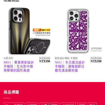
相關商品
NT$
590
NT$
590
元素系列
創意設計模板 手機殼
原
目
原
目
NT$
390
NT$
390
M011｜奢華黑影設計
N011｜冬日魔法設計
始
前
始
前
手機殼｜在光影中展
手機殼｜讓每個節日
價
價
價
價
格：
格：
格：
格
現奢華的圓形美感
都充滿溫暖祝福
NT$590。
NT$390。
NT$590。
N
商品標籤