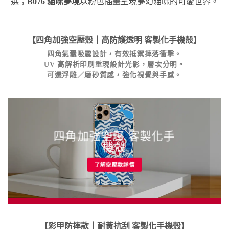
選；
B076 貓咪夢境
以粉色插畫呈現夢幻貓咪的可愛世界。
【四角加強空壓殼｜高防護透明
客製化手機殼
】
四角氣囊吸震設計，有效抵禦摔落衝擊。
UV 高解析印刷重現設計光影，層次分明。
可選浮雕／磨砂質感，強化視覺與手感。
四角加強空壓 客製化手
機殼
了解空壓款詳情
【彩甲防摔款｜耐黃抗刮
客製化手機殼
】