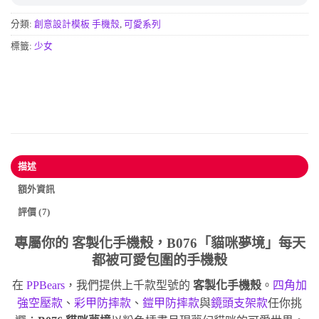
分類:
創意設計模板 手機殼
,
可愛系列
標籤:
少女
描述
額外資訊
評價 (7)
專屬你的
客製化手機殼
，B076「貓咪夢境」每天
都被可愛包圍的手機殼
在
PPBears
，我們提供上千款型號的
客製化手機殼
。
四角加
強空壓款
、
彩甲防摔款
、
鎧甲防摔款
與
鏡頭支架款
任你挑