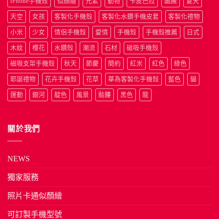
iPhone手機殼
似顏繪
元素
動物
卡皮巴拉
圖騰
夏天
天空
女孩
客製化手機殼
客製化水鑽手機皮套
客製化禮物
小米
少女
情侶手機殼
愛情
手機殼
手機殼推薦
日式
木紋
櫻花
水鑽殼
潮流
石材
磁吸手機殼
磁吸支架手機殼
秋天
節慶
簡約
紅米
紅色
綠色
耶誕禮物
花卉手機殼
花草
華為客製化手機殼
藍色
貓
運動
銀河
靛色
風景
骷髏
黑色
龍
關於我們
NEWS
獨家服務
照片卡通似顏繪
可訂製手機型號