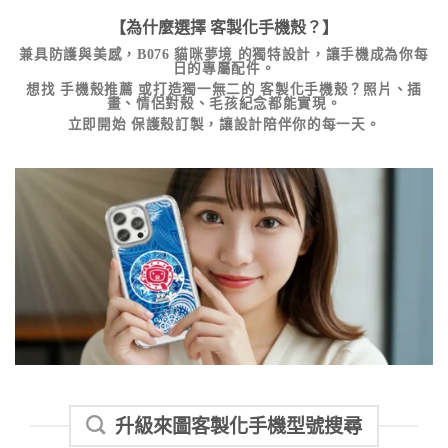
【為什麼選擇
客製化手機殼
？】
兼具防護與美感，
B076 貓咪夢境
的獨特設計，讓手機成為你每
日的專屬配件。
想找
手機殼推薦
或打造獨一無二的
客製化手機殼
？照片、插
畫、情侶對殼、毛孩紀念都能實現。
立即開始
保護殼訂製
，讓設計陪伴你的每一天。
升級來圖客製化手機型號搜尋