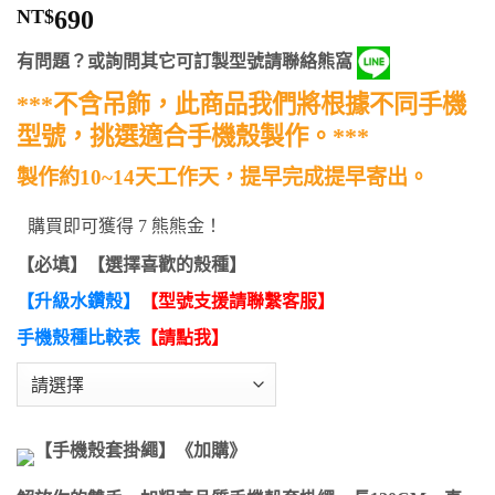
評分
9
5
/
NT$
690
5，已有
位
顧客進行評
有問題？或詢問其它可訂製型號請聯絡熊窩
分
***不含吊飾，此商品我們將根據不同手機
型號，挑選適合手機殼製作。***
製作約10~14天工作天，提早完成提早寄出。
購買即可獲得 7 熊熊金！
【必填】【選擇喜歡的殼種】
【升級水鑽殼】
【型號支援請聯繫客服】
手機殼種比較表
【請點我】
【手機殼套掛繩】《加購》