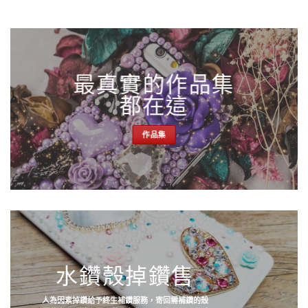
最真實的作品集
都在這
作品集
水鑽殼掉鑽售
人為因素掉鑽給予終生補鑽服務，寄回需補鑽的殼