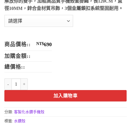
解放你的雙手，加粗高品質手機殼套掛繩，長120CM，直
徑10MM，鋅合金材質吊飾，3個金屬鎖扣系統堅固耐用。
商品價格::
NT$
690
加購金額::
總價格::
客製化訂製水鑽手機殼-鯨魚泡泡 數量
加入購物車
分類:
客製化水鑽手機殼
標籤:
水鑽殼