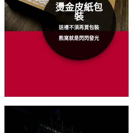
燙金皮紙包
裝
送禮不須再買包裝
熊窩就是閃閃發光