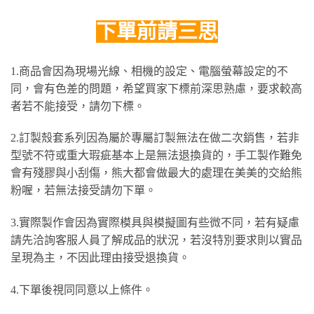
下單前請三思
1.商品會因為現場光線、相機的設定、電腦螢幕設定的不
同，會有色差的問題，希望買家下標前深思熟慮，要求較高
者若不能接受，請勿下標。
2.訂製殼套系列因為屬於專屬訂製無法在做二次銷售，若非
型號不符或重大瑕疵基本上是無法退換貨的，手工製作難免
會有殘膠與小刮傷，熊大都會做最大的處理在美美的交給熊
粉喔，若無法接受請勿下單。
3.實際製作會因為實際模具與模擬圖有些微不同，若有疑慮
請先洽詢客服人員了解成品的狀況，若沒特別要求則以實品
呈現為主，不因此理由接受退換貨。
4.下單後視同同意以上條件。