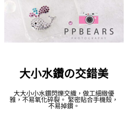
大小水鑽の交錯美
大大小小水鑽閃爍交織，做工細緻優
雅，不易氧化碎裂。 緊密貼合手機殼，
不易掉鑽。