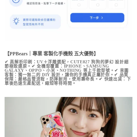
【PPBears｜專業 客製化手機殼 五大優勢】
✔ 高解析印刷：UV＋浮雕選配，
CUTE027 狗狗的夢幻
設計細
節極致還原。✔ 全機型覆蓋：IPHONE、SAMSUNG
GALAXY、OPPO、小米、NOTHING 等上千款型號。✔ 來圖
客製：獨一無二的 DIY 設計，讓你的手機真正屬於你。✔ 品質
保障：嚴格品管流程，防摔耐用，使用壽命長。✔ 快速出貨：下
單後迅速生產配送，縮短等待時間。