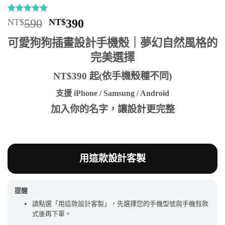
評分
13
5
/
原
目
NT$
590
NT$
390
5，已有
位
始
前
顧客進行評
可愛狗狗插畫設計手機殼｜夢幻自然風格的
分
價
價
完美選擇
格：
格：
NT$590。
NT$390。
NT$390 起(依手機殼種不同)
支援 iPhone / Samsung / Android
加入你的名字，讓設計更完整
用這款設計客製
提醒
請點選「用這款設計客製」，先選擇您的手機型號與手機殼款
式後再下單。