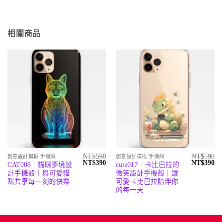
相關商品
NT$
590
NT$
590
創意設計模板 手機殼
創意設計模板 手機殼
原
目
原
目
NT$
390
NT$
390
CAT008｜貓咪夢境設
cute017｜卡比巴拉的
始
前
始
前
計手機殼｜與可愛貓
微笑設計手機殼｜讓
價
價
價
價
格：
格：
格：
格
咪共享每一刻的快樂
可愛卡比巴拉陪伴你
NT$590。
NT$390。
NT$590。
N
的每一天