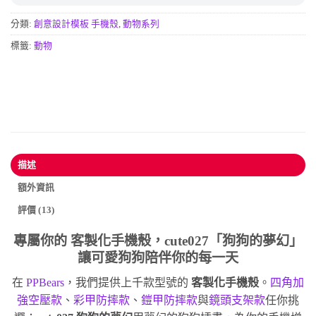
分類:
創意設計模板 手機殼
,
動物系列
標籤:
動物
描述
額外資訊
評價 (13)
專屬你的
客製化手機殼
，cute027「狗狗的夢幻」
讓可愛狗狗陪伴你的每一天
在
PPBears
，我們提供上千款型號的
客製化手機殼
。
四角加
強空壓款
、
彩甲防摔款
、
鎧甲防摔款
與
鏡頭支架款
任你挑