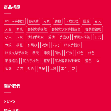
商品標籤
iPhone手機殼
似顏繪
元素
動物
卡皮巴拉
圖騰
夏天
天空
女孩
客製化手機殼
客製化水鑽手機皮套
客製化禮物
小米
少女
情侶手機殼
愛情
手機殼
手機殼推薦
日式
木紋
櫻花
水鑽殼
潮流
石材
磁吸手機殼
磁吸支架手機殼
秋天
節慶
簡約
紅米
紅色
綠色
耶誕禮物
花卉手機殼
花草
華為客製化手機殼
藍色
貓
運動
銀河
靛色
風景
骷髏
黑色
龍
關於我們
NEWS
獨家服務