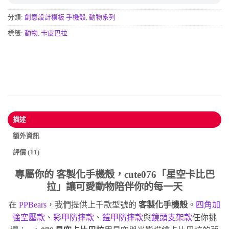
分類:
創意設計模板 手機殼
,
動物系列
標籤:
動物
,
卡皮巴拉
描述
額外資訊
評價 (11)
專屬你的
客製化手機殼
，cute076「星空卡比巴
拉」讓可愛動物陪伴你的每一天
在
PPBears
，我們提供上千款型號的
客製化手機殼
。
四角加
強空壓款
、
彩甲防摔款
、
鎧甲防摔款
與
鏡頭支架款
任你挑