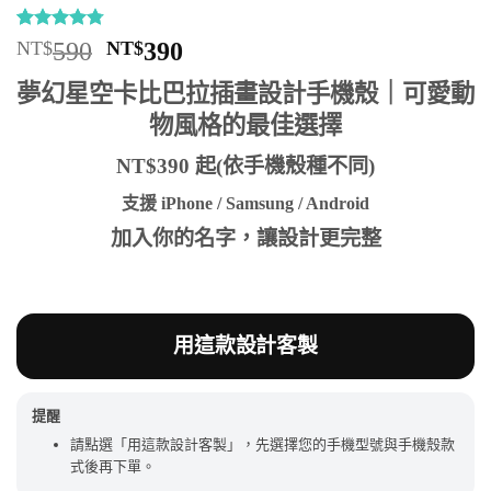
評分
11
4.73
原
目
NT$
590
NT$
390
/ 5，已有
始
前
位顧客進
夢幻星空卡比巴拉插畫設計手機殼｜可愛動
行評分
價
價
物風格的最佳選擇
格：
格：
NT$590。
NT$390。
NT$390 起(依手機殼種不同)
支援 iPhone / Samsung / Android
加入你的名字，讓設計更完整
用這款設計客製
提醒
請點選「用這款設計客製」，先選擇您的手機型號與手機殼款
式後再下單。