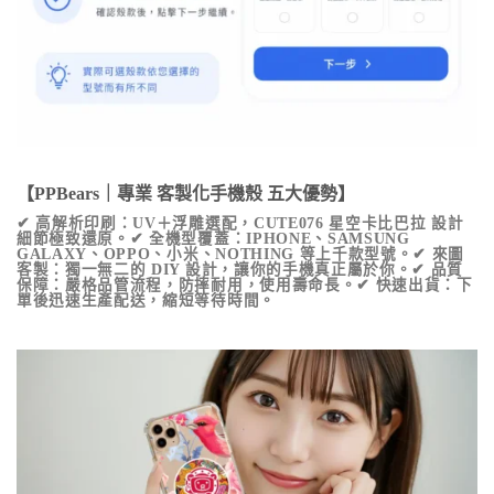
【PPBears｜專業 客製化手機殼 五大優勢】
✔ 高解析印刷：UV＋浮雕選配，
CUTE076 星空卡比巴拉
設計
細節極致還原。✔ 全機型覆蓋：IPHONE、SAMSUNG
GALAXY、OPPO、小米、NOTHING 等上千款型號。✔ 來圖
客製：獨一無二的 DIY 設計，讓你的手機真正屬於你。✔ 品質
保障：嚴格品管流程，防摔耐用，使用壽命長。✔ 快速出貨：下
單後迅速生產配送，縮短等待時間。