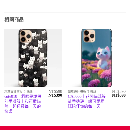
相關商品
NT$
590
NT$
590
創意設計模板 手機殼
創意設計模板 手機殼
原
目
原
目
NT$
390
NT$
390
cute010｜貓咪夢境設
CAT006｜花間貓咪設
始
前
始
前
計手機殼｜和可愛貓
計手機殼｜讓可愛貓
價
價
價
價
格：
格：
格：
格
咪一起迎接每一天的
咪陪伴你的每一天
NT$590。
NT$390。
NT$590。
N
快樂