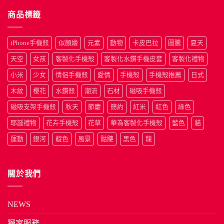
商品標籤
iPhone手機殼
似顏繪
元素
動物
卡皮巴拉
圖騰
夏天
天空
女孩
客製化手機殼
客製化水鑽手機皮套
客製化禮物
小米
少女
情侶手機殼
愛情
手機殼
手機殼推薦
日式
木紋
櫻花
水鑽殼
潮流
石材
磁吸手機殼
磁吸支架手機殼
秋天
節慶
簡約
紅米
紅色
綠色
耶誕禮物
花卉手機殼
花草
華為客製化手機殼
藍色
貓
運動
銀河
靛色
風景
骷髏
黑色
龍
關於我們
NEWS
獨家服務