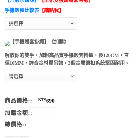
【升級水鑽殼】
【型號支援請聯繫客服】
手機殼種比較表
【請點我】
【手機殼套掛繩】《加購》
解放你的雙手，加粗高品質手機殼套掛繩，長120CM，直
徑10MM，鋅合金材質吊飾，3個金屬鎖扣系統堅固耐用。
商品價格::
NT$
690
加購金額::
總價格::