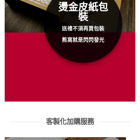
燙金皮紙包
裝
送禮不須再買包裝
熊窩就是閃閃發光
客製化加購服務