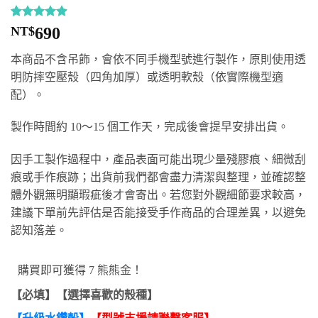
評分
9
4.89
NT$
690
/ 5，已有
位顧客進
本商品不含吊飾，會依不同手機型號進行製作，原則使用透
行評分
明防摔空壓殼（四角加厚）或透明軟殼（依實際機型適
配）。
製作時間約 10～15 個工作天，完成後會提早安排出貨。
因手工製作過程中，產品表面可能出現少量殘膠痕、細微刮
痕或手作痕跡；出貨前我們都會盡力清潔與整理，並確認整
體外觀無明顯瑕疵後才會寄出。若您對外觀細節要求較高，
建議下單前先評估是否能接受手作商品的合理差異，以避免
認知落差。
購買即可獲得 7 熊熊金！
【必填】【選擇喜歡的殼種】