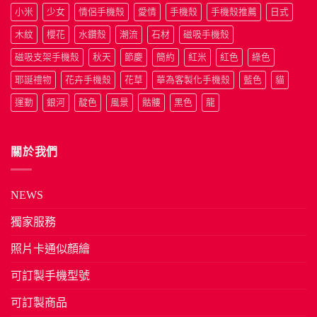
小米
少女
情侶手機殼
愛情
手機殼
手機殼推薦
日式
木紋
櫻花
水鑽殼
潮流
石材
磁吸手機殼
磁吸支架手機殼
秋天
節慶
簡約
紅米
紅色
綠色
耶誕禮物
花卉手機殼
花草
華為客製化手機殼
藍色
貓
運動
銀河
靛色
風景
骷髏
黑色
龍
關於我們
NEWS
獨家服務
照片卡通似顏繪
可訂製手機型號
可訂製商品