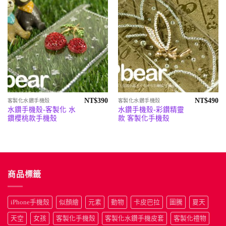
NT$
390
NT$
490
客製化水鑽手機殼
客製化水鑽手機殼
水鑽手機殼-客製化 水
水鑽手機殼-彩鑽精靈
鑽櫻桃款手機殼
款 客製化手機殼
商品標籤
iPhone手機殼
似顏繪
元素
動物
卡皮巴拉
圖騰
夏天
天空
女孩
客製化手機殼
客製化水鑽手機皮套
客製化禮物