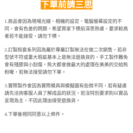
下單前請三思
1.商品會因為現場光線、相機的設定、電腦螢幕設定的不
同，會有色差的問題，希望買家下標前深思熟慮，要求較高
者若不能接受，請勿下標。
2.訂製殼套系列因為屬於專屬訂製無法在做二次銷售，若非
型號不符或重大瑕疵基本上是無法退換貨的，手工製作難免
會有殘膠與小刮傷，熊大都會做最大的處理在美美的交給熊
粉喔，若無法接受請勿下單。
3.實際製作會因為實際模具與模擬圖有些微不同，若有疑慮
請先洽詢客服人員了解成品的狀況，若沒特別要求則以實品
呈現為主，不因此理由接受退換貨。
4.下單後視同同意以上條件。