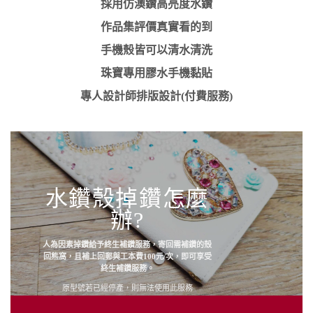
採用仿澳鑽高亮度水鑽
作品集評價真實看的到
手機殼皆可以清水清洗
珠寶專用膠水手機黏貼
專人設計師排版設計(付費服務)
水鑽殼掉鑽怎麼
辦?
人為因素掉鑽給予終生補鑽服務，寄回需補鑽的殼
回熊窩，且補上回郵與工本費100元/次，即可享受
終生補鑽服務。
原型號若已經停產，則無法使用此服務