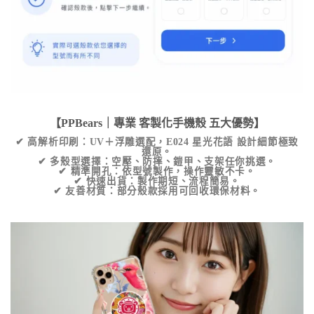
【PPBears｜專業
客製化手機殼
五大優勢】
✔
高解析印刷
：UV＋浮雕選配，
E024 星光花語
設計細節極致
還原。
✔
多殼型選擇
：空壓、防摔、鎧甲、支架任你挑選。
✔
精準開孔
：依型號製作，操作靈敏不卡。
✔
快速出貨
：製作期短、流程簡易。
✔
友善材質
：部分殼款採用可回收環保材料。