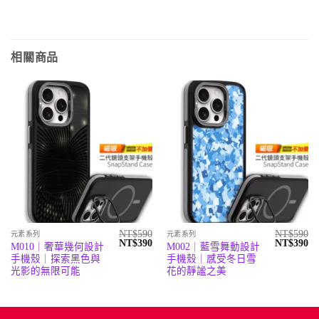
相關商品
NT$
590
NT$
590
元素系列
元素系列
原
目
原
目
NT$
390
NT$
390
M010｜奢華幾何設計
M002｜藍雪舞動設計
始
前
始
前
手機殼｜探索黑色與
手機殼｜感受冬日雪
價
價
價
價
格：
格：
格：
格
光影的無限可能
花的靜謐之美
NT$590。
NT$390。
NT$590。
N