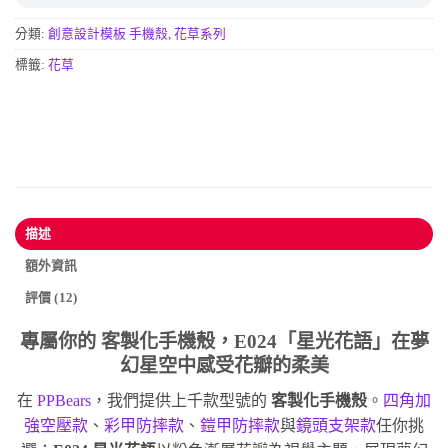
分類:
創意設計模板 手機殼
,
花草系列
標籤:
花草
描述
額外資訊
評價 (12)
專屬你的
客製化手機殼
，E024「星光花語」在夢
幻星空中感受花瓣的柔美
在
PPBears
，我們提供上千款型號的
客製化手機殼
。
四角加
強空壓款
、
彩甲防摔款
、
鎧甲防摔款
與
鏡頭支架款
任你挑