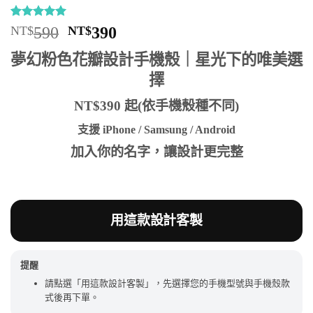
評分
12
5
/
原
目
NT$
590
NT$
390
5，已有
位
始
前
顧客進行評
夢幻粉色花瓣設計手機殼｜星光下的唯美選
分
價
價
擇
格：
格：
NT$590。
NT$390。
NT$390 起(依手機殼種不同)
支援 iPhone / Samsung / Android
加入你的名字，讓設計更完整
用這款設計客製
提醒
請點選「用這款設計客製」，先選擇您的手機型號與手機殼款
式後再下單。