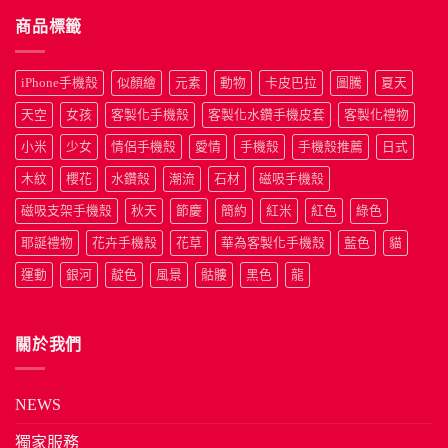
商品標籤
iPhone手機殼
似顏繪
元素
動物
卡皮巴拉
圖騰
夏天
天空
女孩
客製化手機殼
客製化水鑽手機皮套
客製化禮物
小米
少女
情侶手機殼
愛情
手機殼
手機殼推薦
日式
木紋
櫻花
水鑽殼
潮流
石材
磁吸手機殼
磁吸支架手機殼
秋天
節慶
簡約
紅米
紅色
綠色
耶誕禮物
花卉手機殼
花草
華為客製化手機殼
藍色
貓
運動
銀河
靛色
風景
骷髏
黑色
龍
關於我們
NEWS
獨家服務