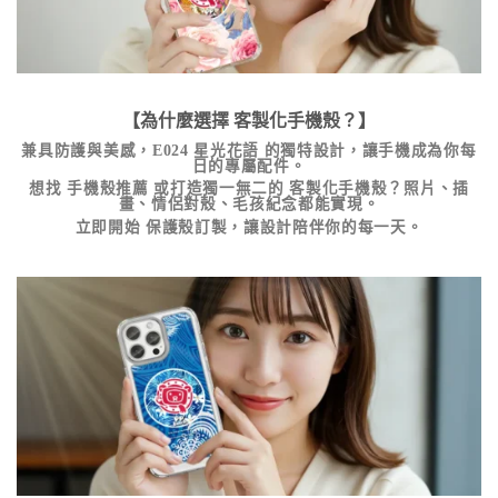
【為什麼選擇
客製化手機殼
？】
兼具防護與美感，
E024 星光花語
的獨特設計，讓手機成為你每
日的專屬配件。
想找
手機殼推薦
或打造獨一無二的
客製化手機殼
？照片、插
畫、情侶對殼、毛孩紀念都能實現。
立即開始
保護殼訂製
，讓設計陪伴你的每一天。