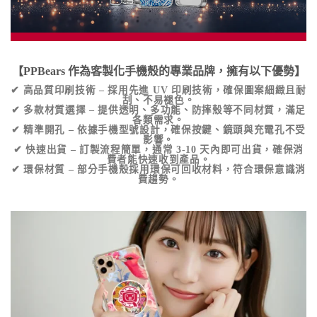
【PPBears 作為客製化手機殼的專業品牌，擁有以下優勢】
✔
高品質印刷技術
– 採用先進 UV 印刷技術，確保圖案細緻且耐
刮、不易褪色。
✔
多款材質選擇
– 提供透明、多功能、防摔殼等不同材質，滿足
各類需求。
✔
精準開孔
– 依據手機型號設計，確保按鍵、鏡頭與充電孔不受
影響。
✔
快速出貨
– 訂製流程簡單，通常 3-10 天內即可出貨，確保消
費者能快速收到產品。
✔
環保材質
– 部分手機殼採用環保可回收材料，符合環保意識消
費趨勢。