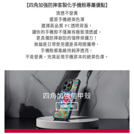
【四角加強防摔客製化手機殼專屬優點】
清透不發黃
還原手機絕美色澤
選擇高品質
PC透明背版
，
讓你的手機殼不僅擁有極致清透感，
更具備
防摔耐刮
的強悍保護力！
無論是日常使用還是長時間攜帶，
手機殼都能維持純淨透亮，
不易發黃，完美呈現手機原本的絕美色澤。
四角加強鎧甲殼
詳細介紹