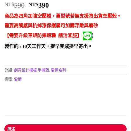
評分
9
4.89
原
目
NT$
590
NT$
390
/ 5，已有
始
前
位顧客進
商品為四角加強空壓殼，舊型號若無支援將出貨空壓殼。
行評分
價
價
格：
格：
需要高觸感與抗掉漆保護層可加購浮雕與磨砂
NT$590。
NT$390。
【需要升級軍規防摔殼種 請洽客服】
】
製作約5-10天工作天，提早完成提早寄出。
分類:
創意設計模板 手機殼
,
愛情系列
標籤:
愛情
描述