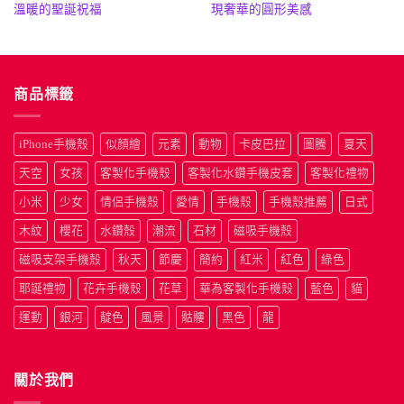
格：
格：
格：
格
溫暖的聖誕祝福
現奢華的圓形美感
NT$590。
NT$390。
NT$590。
N
商品標籤
iPhone手機殼
似顏繪
元素
動物
卡皮巴拉
圖騰
夏天
天空
女孩
客製化手機殼
客製化水鑽手機皮套
客製化禮物
小米
少女
情侶手機殼
愛情
手機殼
手機殼推薦
日式
木紋
櫻花
水鑽殼
潮流
石材
磁吸手機殼
磁吸支架手機殼
秋天
節慶
簡約
紅米
紅色
綠色
耶誕禮物
花卉手機殼
花草
華為客製化手機殼
藍色
貓
運動
銀河
靛色
風景
骷髏
黑色
龍
關於我們