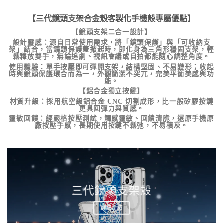
【三代鏡頭支架合金殼客製化手機殼專屬優點】
【鏡頭支架二合一設計】
設計靈感
：源自日常使用需求，將「鏡頭保護」與「可收納支
架」結合，當鏡頭保護蓋掀起時，即化身為三角形穩固支架，輕
鬆釋放雙手，無論追劇、視訊會議或自拍都能隨心調整角度。
使用體驗
：單手按壓即可彈開支架，結構堅固、不易變形；收起
時與鏡頭保護環合而為一，外觀簡潔不突兀，完美平衡美感與功
能。
【鋁合金獨立按鍵】
材質升級
：採用航空級鋁合金 CNC 切割成形，比一般矽膠按鍵
更具回彈力與質感。
靈敏回饋
：經嚴格按壓測試，觸感靈敏、回饋清脆，還原手機原
廠按壓手感，長期使用按鍵不鬆弛，不易積灰。
三代鏡頭支架殼
詳細介紹