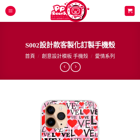
Skip
to
content
S002設計款客製化訂製手機殼
首頁
/
創意設計模板 手機殼
/
愛情系列