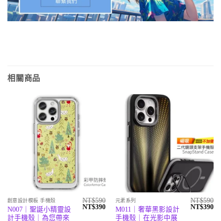
相關商品
NT$
590
NT$
590
創意設計模板 手機殼
元素系列
原
目
原
目
NT$
390
NT$
390
N007｜聖誕小精靈設
M011｜奢華黑影設計
始
前
始
前
計手機殼｜為您帶來
手機殼｜在光影中展
價
價
價
價