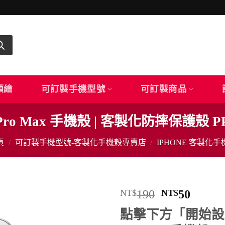
顏繪
可訂製手機型號
可訂製商品
6 Pro Max 手機殼 | 客製化防摔保護殼 P
頁
/
可訂製手機型號-客製化手機殼專賣店
/
IPHONE 客製化手
原
目
NT$
190
NT$
50
始
前
點擊下方「開始設計
價
價