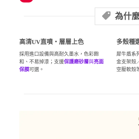
為什麼
高清UV直噴・層層上色
多殼種
採用進口設備與高耐久墨水，色彩飽
犀牛盾系
和、不易掉漆；支援
保護磨砂層
與
亮面
金支架殼
保膜
可選。
空壓軟殼