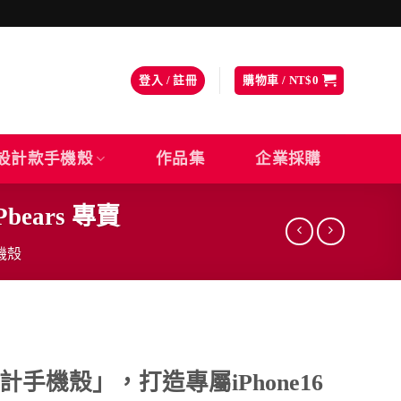
登入 / 註冊
購物車 /
NT$
0
設計款手機殼
作品集
企業採購
Pbears 專賣
機殼
手機殼」，打造專屬iPhone16