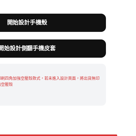
0。
開始設計手機殼
開始設計側翻手機皮套
印刷四角加強空壓殼款式，若未進入設計頁面，將出貨無印
強空壓殼
 客製化防摔保護殼 PPbears 專賣 數量