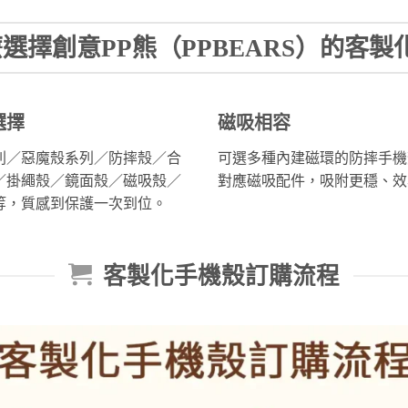
選擇創意PP熊（PPBEARS）的客製
選擇
磁吸相容
列／惡魔殼系列／防摔殼／合
可選多種內建磁環的防摔手機
／掛繩殼／鏡面殼／磁吸殼／
對應磁吸配件，吸附更穩、效
等，質感到保護一次到位。
客製化手機殼訂購流程